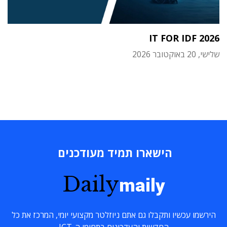
IT FOR IDF 2026
שלישי, 20 באוקטובר 2026
הישארו תמיד מעודכנים
Daily
maily
הירשמו עכשיו ותקבלו גם אתם ניוזלטר מקצועי יומי, המרכז את כל