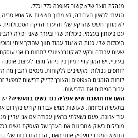
מנהלת מוצר שלא קשור לאופנה כלל וכלל.
הגעתי לראיון העבודה, לא מתוך חששות של אמא טריה, 
לא מתוך חשש שהרקע שלי והיעדר הזיקה הטכנולוגית של
עם ביטחון בעצמי, ביכולות שלי ובערך שאני יכולה להביא 
היכולות שלי. כנות היא עוד עמוד תווך שהולך איתי ומו
שעות עבודה ורקע לא קונבנציונלי לתחום בו אני עוסקת.
בעיניי, יש המון קווי דמיון בין ניהול מוצר לעיצוב אופנ
דוחפים גבולות, מקשיבים ללקוחות, מנסים להבין מה ה
לוחות הזמנים הצפופים והצורך לדייק דרישות למפעל זהו
עבור הפיתוח את הדרישות.
האם את חושבת שיש אפליה נגד נשים בתעשייה?
יש 
בתעשיה וכדומה, שעושות ממש עבודת קודש בקידום אג'נ
עוד ארוכה, פעם נשאלתי בראיון עבודה אם אני עדיין מנ
מובילות בשוק שמבינות את הערך של העסקת נשים בכל 
הנושא המגדרי מעסיק אותי מאוד, הן בהתנדבות שלי בוו