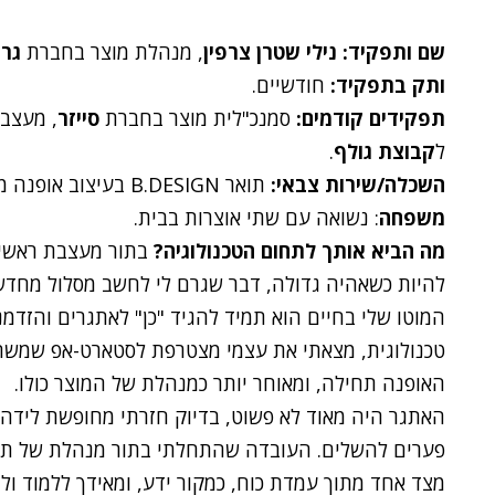
שם ותפקיד:
נילי שטרן צרפין
, מנהלת מוצר בחברת
גרוּ
ותק בתפקיד:
חודשיים.
תפקידים קודמים:
סמנכ"לית מוצר בחברת
סייזר
, מעצב
ל
קבוצת גולף
.
השכלה/שירות צבאי:
תואר B.DESIGN בעיצוב אופנה מ
משפחה
: נשואה עם שתי אוצרות בבית.
מה הביא אותך לתחום הטכנולוגיה?
בתור מעצבת ראשית
להיות כשאהיה גדולה, דבר שגרם לי לחשב מסלול מחדש
המוטו שלי בחיים הוא תמיד להגיד "כן" לאתגרים והזדמנ
האופנה תחילה, ומאוחר יותר כמנהלת של המוצר כולו.
האתגר היה מאוד לא פשוט, בדיוק חזרתי מחופשת לידה ו
פערים להשלים. העובדה שהתחלתי בתור מנהלת של תחום
מצד אחד מתוך עמדת כוח, כמקור ידע, ומאידך ללמוד ול