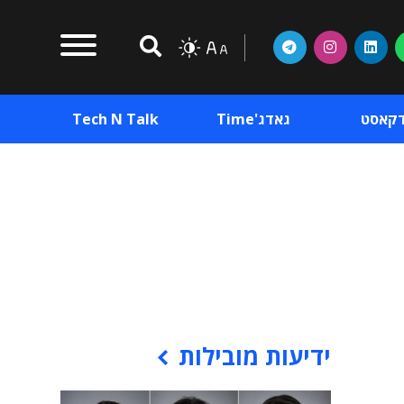
דקאסט
גאדג'Time
Tech N Talk
וכן פרסומי
תוכן פרסומי
וכן פרסומי
ידיעות מובילות