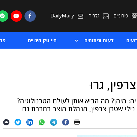
פורומים
גלריה
DailyMaily
ועים
דעות וניתוחים
היי-טק מינויים
פו
פין, גרוּ
ת
ה: מיהן? מה הביא אותן לעולם הטכנולוגיה?
ת
ילי שטרן צרפין, מנהלת מוצר בחברת גרוּ