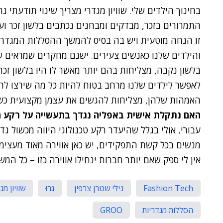
בחינוך הילדים שלי. שוויון מגדרי מצריך שינוי תודעתי נ
התמרורים בזכר, מבדקים ומבחנים נכתבים בלשון זכר ו
זו הנחה מוטעית ויש בה בסיס להמשך ההסללות המגדריו
והילדים שלנו כאנשים צעירים. ישנם מחקרים שמראים ש
בלשון נקבה, מצליחות בהם יותר מאשר לו היו בלשון זכר
לאפשר לילדים שלנו מרחב בטוח להיות כל מה שירצו להיו
האמהות שלהן, מצליחות להגשים את עצמן מקצועית כשמג
האם נתקלת אישית באפליה נגדך בתעשייה על רקע ה
מנשים בכל קשת התפקידים, יש כאן אווירה מאוד מעצימ
אין לי ספק שאם יותר חברות ינחילו אווירה כזו – כל המשק
Fashion Tech
נילי שטרן צרפין
גרוּ
שוויון מ
הסללות מגדריות
GROO