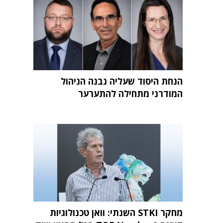
הנחת היסוד שעליה נבנה הניהול
המודרני מתחילה להתערער
מחקר STKI השנתי: וואן טכנולוגיות