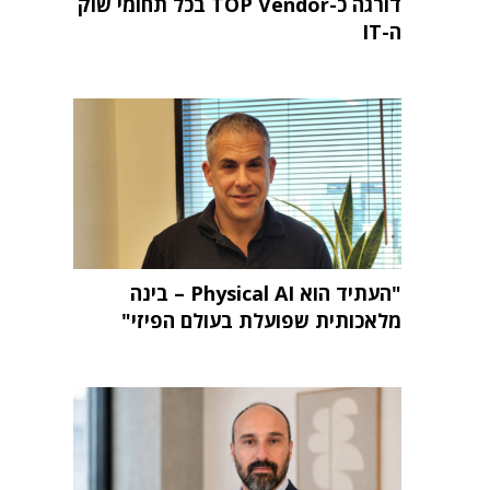
דורגה כ-TOP Vendor בכל תחומי שוק
ה-IT
"העתיד הוא Physical AI – בינה
מלאכותית שפועלת בעולם הפיזי"