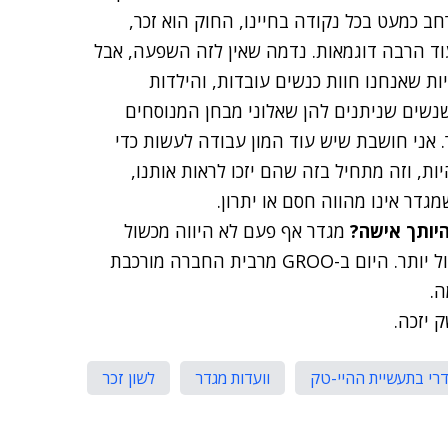
רחב כמעט בכל נקודה בחיינו, החוק הוא זכר,
עוד הרבה דוגמאות. נדמה שאין לזה השפעה, אבל
ת שאנחנו חוות כנשים עובדות, והילדות
נשים שניתנים להן שאלוני מבחן המנוסחים
. אני חושבת שיש עוד המון עבודה לעשות כדי
ת, וזה מתחיל בזה שהם יזכו לראות אותנו,
דר אינו מהווה חסם או יתרון.
יותך אישה?
מגדר אף פעם לא היווה מכשול
עבורי, אולי בגלל שהיעדר רקע טכנולוגי היווה מכשול גדול יותר. היום ב-GROO מרבית החברה מורכבת
ה.
 יזכה.
גדרי בתעשיית ההיי-טק
וועדות מגדר
לשון זכר