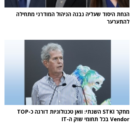
הנחת היסוד שעליה נבנה הניהול המודרני מתחילה
להתערער
מחקר STKI השנתי: וואן טכנולוגיות דורגה כ-TOP
Vendor בכל תחומי שוק ה-IT