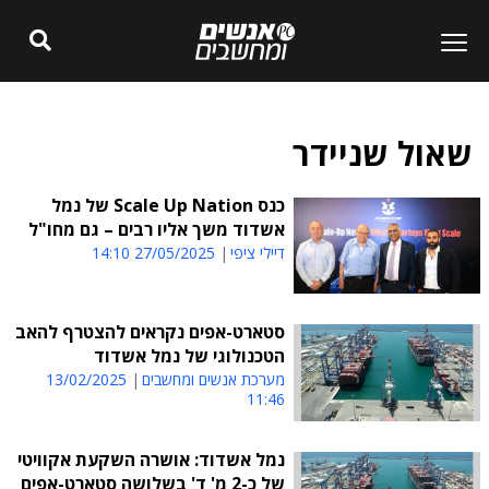
שאול שניידר
כנס Scale Up Nation של נמל
אשדוד משך אליו רבים – גם מחו"ל
דיילי ציפי
27/05/2025 14:10
סטארט-אפים נקראים להצטרף להאב
הטכנולוגי של נמל אשדוד
מערכת אנשים ומחשבים
13/02/2025
11:46
נמל אשדוד: אושרה השקעת אקוויטי
של כ-2 מ' ד' בשלושה סטארט-אפים