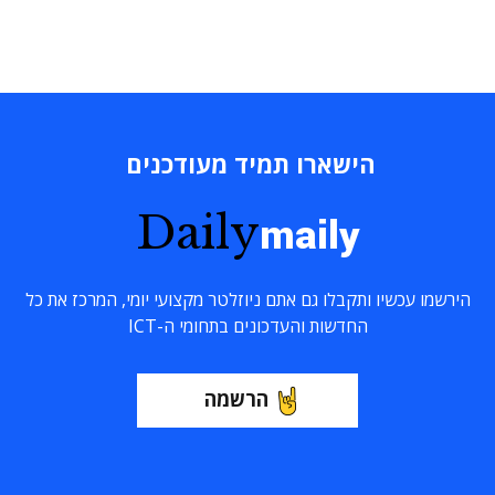
הישארו תמיד מעודכנים
Daily
maily
הירשמו עכשיו ותקבלו גם אתם ניוזלטר מקצועי יומי, המרכז את כל
החדשות והעדכונים בתחומי ה-ICT
הרשמה