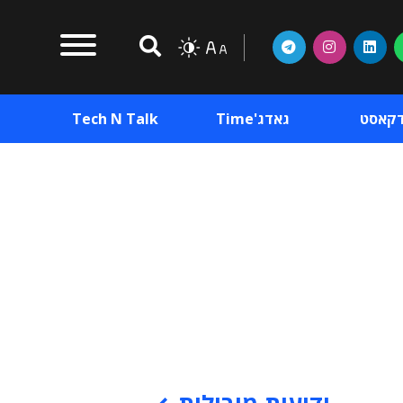
דקאסט
גאדג'Time
Tech N Talk
וכן פרסומי
תוכן פרסומי
וכן פרסומי