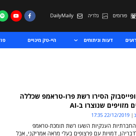
פורומים
גלריה
DailyMaily
ועים
דעות וניתוחים
היי-טק מינויים
פו
ופייסבוק הסירו רשת פרו-טראמפ שכללה
 מזויפים שנוצרו ב-AI
ת
ב
22/12/2019 17:35
ת
חברתיות הענקיות השעו רשת תומכת-טראמפ
בריהן, דמויות עם פרצופים בעלי מראה אמריקני, אבל