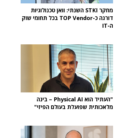
מחקר STKI השנתי: וואן טכנולוגיות
דורגה כ-TOP Vendor בכל תחומי שוק
ה-IT
"העתיד הוא Physical AI – בינה
מלאכותית שפועלת בעולם הפיזי"