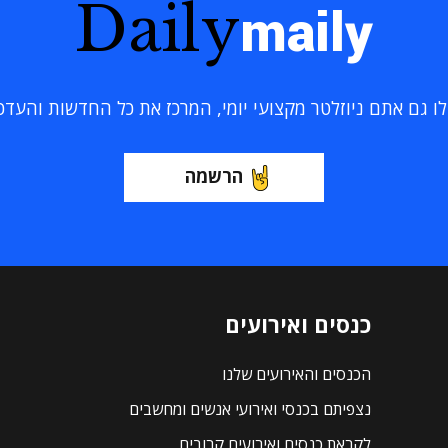
Daily
maily
 גם אתם ניוזלטר מקצועי יומי, המרכז את כל החדשות והעדכוני
הרשמה
כנסים ואירועים
הכנסים והאירועים שלנו
נצפיתם בכנסי ואירועי אנשים ומחשבים
לקראת כנסים ואירועים קרובים