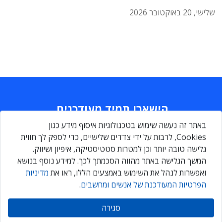
שלישי, 20 באוקטובר 2026
הישארו תמיד מעודכנים
באתר זה נעשה שימוש בטכנולוגיות איסוף מידע כגון
Daily
maily
Cookies, לרבות על ידי צדדים שלישיים, כדי לספק לך חווית
גלישה טובה יותר וכן למטרות סטטיסטיקה, איפיון ושיווק.
המשך הגלישה באתר מהווה הסכמתך לכך. למידע נוסף בנושא
הירשמו עכשיו ותקבלו גם אתם ניוזלטר מקצועי יומי, המרכז את כל
ואפשרות לנהל את השימוש באמצעים הללו, ראו את
מדיניות
החדשות והעדכונים בתחומי ה-ICT
הפרטיות המעודכנת של אנשים ומחשבים
.
סגירה
הרשמה