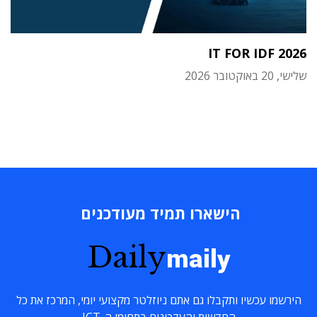
IT FOR IDF 2026
שלישי, 20 באוקטובר 2026
הישארו תמיד מעודכנים
Daily
maily
הירשמו עכשיו ותקבלו גם אתם ניוזלטר מקצועי יומי, המרכז את כל