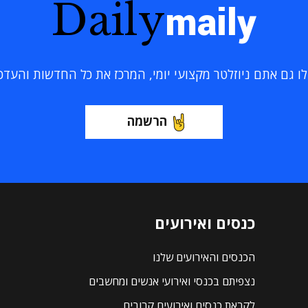
Daily
maily
 גם אתם ניוזלטר מקצועי יומי, המרכז את כל החדשות והעדכוני
הרשמה
כנסים ואירועים
הכנסים והאירועים שלנו
נצפיתם בכנסי ואירועי אנשים ומחשבים
לקראת כנסים ואירועים קרובים