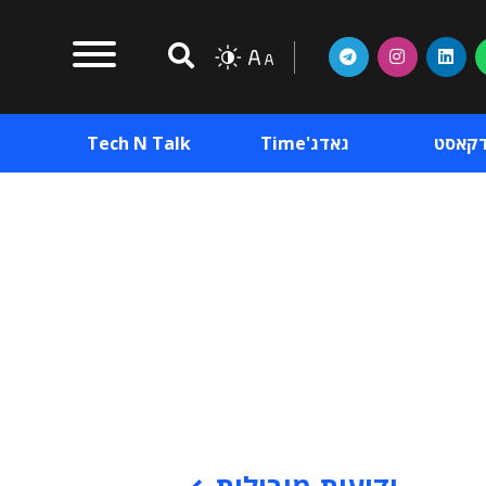
דקאסט
גאדג'Time
Tech N Talk
וכן פרסומי
תוכן פרסומי
וכן פרסומי