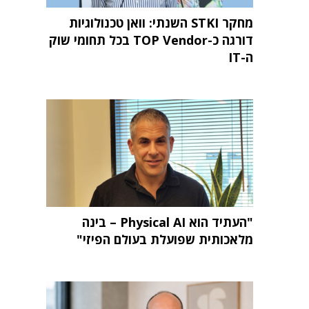
מחקר STKI השנתי: וואן טכנולוגיות
דורגה כ-TOP Vendor בכל תחומי שוק
ה-IT
"העתיד הוא Physical AI – בינה
מלאכותית שפועלת בעולם הפיזי"