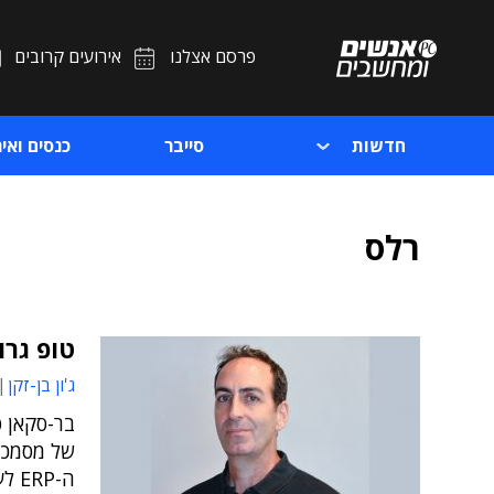
פרסם אצלנו
אירועים קרובים
חדשות
סייבר
כנסים ואיר
רלס
טופ גרו
ג'ון בן-זקן
בר-סקאן פ
של מסמכי 