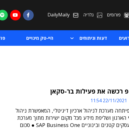
פורומים
גלריה
DailyMaily
ועים
דעות וניתוחים
היי-טק מינויים
פו
פ רכשה את פעילות בר-סקאן
22/11/2021 11:54
ת
יתחה מערכת לניהול ארכיון דיגיטלי, המאפשרת ניהול
ת
הארגון ושליפת מידע מכל מקום ישירות מתוך מערכת
ה-ERP לעסקים קטנים ובינוניים SAP Business One ● סכום