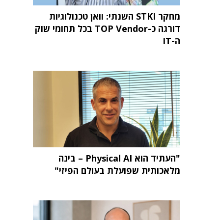
מחקר STKI השנתי: וואן טכנולוגיות
דורגה כ-TOP Vendor בכל תחומי שוק
ה-IT
"העתיד הוא Physical AI – בינה
מלאכותית שפועלת בעולם הפיזי"