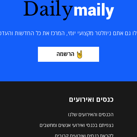
Daily
maily
 גם אתם ניוזלטר מקצועי יומי, המרכז את כל החדשות והעדכוני
הרשמה
כנסים ואירועים
הכנסים והאירועים שלנו
נצפיתם בכנסי ואירועי אנשים ומחשבים
לקראת כנסים ואירועים קרובים