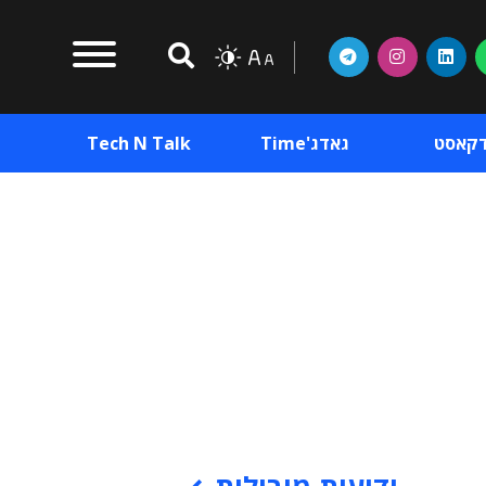
דקאסט
גאדג'Time
Tech N Talk
וכן פרסומי
תוכן פרסומי
וכן פרסומי