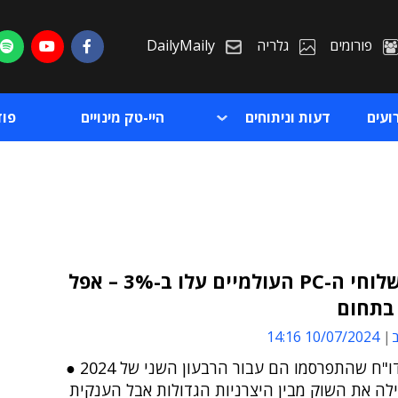
פורומים
גלריה
DailyMaily
ועים
דעות וניתוחים
היי-טק מינויים
פו
IDC: משלוחי ה-PC העולמיים עלו ב-3% – אפל
בתחום
ת
ב
10/07/2024 14:16
ת
ממצאי הדו"ח שהתפרסמו הם עבור הרבעון השני של 2024 ●
ילה את השוק מבין היצרניות הגדולות אבל הענקית