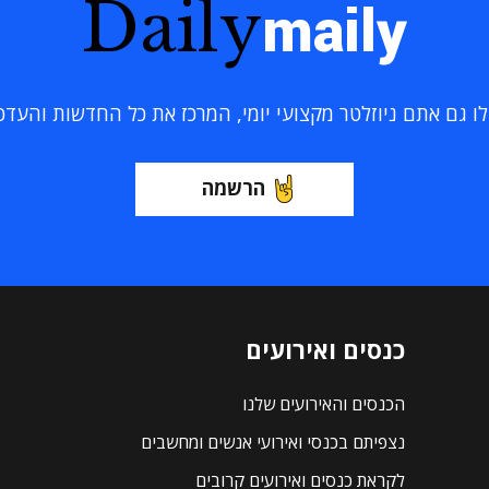
Daily
maily
 גם אתם ניוזלטר מקצועי יומי, המרכז את כל החדשות והעדכוני
הרשמה
כנסים ואירועים
הכנסים והאירועים שלנו
נצפיתם בכנסי ואירועי אנשים ומחשבים
לקראת כנסים ואירועים קרובים