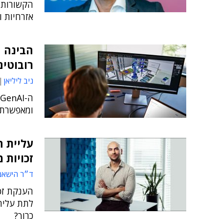
הקשורות 
אזרחיות ו
הבינה ה
רובוטים
ניב ליליאן
ומאפשרת א
עליית ה
זכויות 
ד״ר הישאם
הענקת זכו
לתת עליה
כרוך?