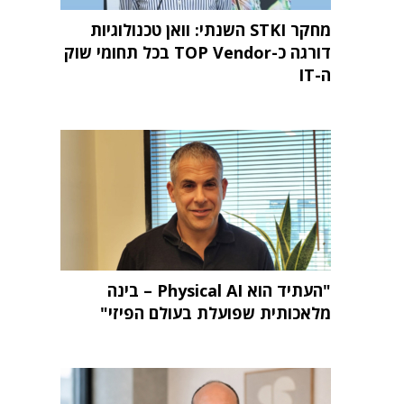
מחקר STKI השנתי: וואן טכנולוגיות
דורגה כ-TOP Vendor בכל תחומי שוק
ה-IT
"העתיד הוא Physical AI – בינה
מלאכותית שפועלת בעולם הפיזי"