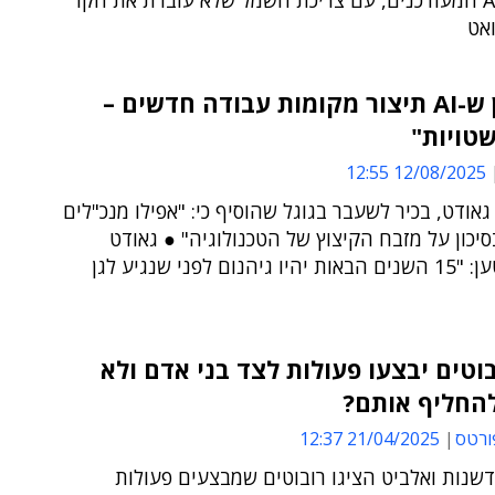
מודלי ה-AI המעודכנים, עם צריכת חשמל שלא עוברת את הקו
"הרעיון ש-AI תיצור מקומות עבודה חדשים –
12/08/2025 12:55
 גאודט, בכיר לשעבר בגוגל שהוסיף כי: "אפילו מנכ"לים
יכון על מזבח הקיצוץ של הטכנולוגיה" ● גאודט
המשיך וטען: "15 השנים הבאות יהיו גיהנום לפני שנגיע לגן
בוטים יבצעו פעולות לצד בני אדם ולא
להחליף אותם?
ורטס
21/04/2025 12:37
שנות ואלביט הציגו רובוטים שמבצעים פעולות