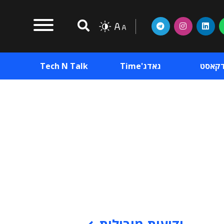
דקאסט
גאדג'Time
Tech N Talk
וכן פרסומי
תוכן פרסומי
וכן פרסומי