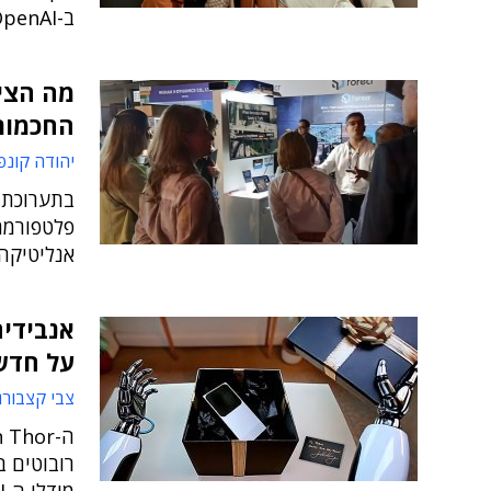
ב-OpenAI, אנת'רופיק ו-xAI, וגם אסף רפפורט ומרב בהט
מה הצי
החכמות
יהודה קונפ
בתערוכת 
פלטפורמת 
אנליטיקה
על חדש
צבי קצבורג
רובוטים ב