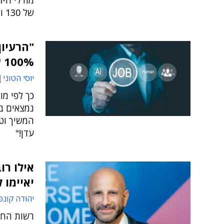
של 130 וואט
100% שטויות"
יוסי הטוני
כך לפי מו
נמצאים בס
עדן!"
אילו רו
יאיימו 
יהודה קונפ
רשות החד