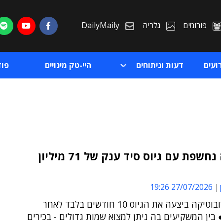
פורומים
גלריה
DailyMaily
ועים
דעות וניתוחים
היי-טק מינויים
פו
אניגמה נחשפת עם גיוס סיד ענק של 71 מיליון
ת
27/07/2026 19:26
ת
חברת הרובוטיקה ביצעה את הגיוס 10 חודשים בלבד לאחר
ין המשקיעים בה ניתן למצוא שמות גדולים - בכירים