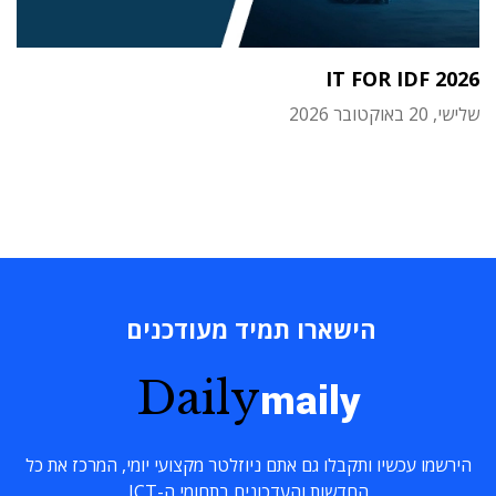
IT FOR IDF 2026
שלישי, 20 באוקטובר 2026
הישארו תמיד מעודכנים
Daily
maily
הירשמו עכשיו ותקבלו גם אתם ניוזלטר מקצועי יומי, המרכז את כל
החדשות והעדכונים בתחומי ה-ICT