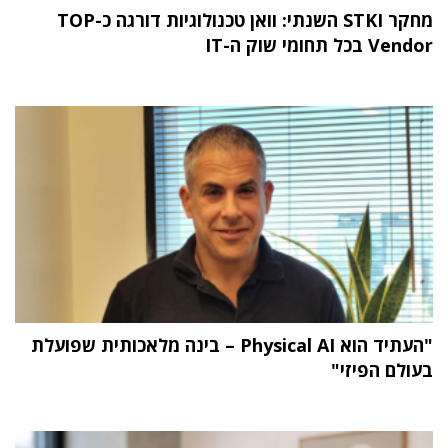
מחקר STKI השנתי: וואן טכנולוגיות דורגה כ-TOP
Vendor בכל תחומי שוק ה-IT
"העתיד הוא Physical AI – בינה מלאכותית שפועלת
בעולם הפיזי"