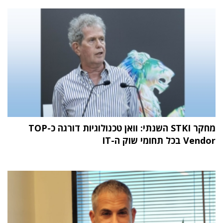
מחקר STKI השנתי: וואן טכנולוגיות דורגה כ-TOP
Vendor בכל תחומי שוק ה-IT