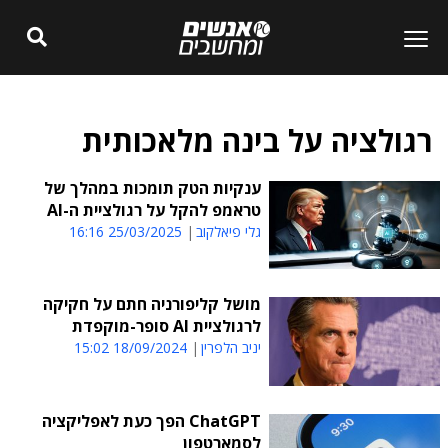
רגולציה על בינה מלאכותית
ענקיות הטק תומכות במהלך של
טראמפ להקל על רגולציית ה-AI
גלי פיאלקוב
25/03/2025 16:16
מושל קליפורניה חתם על חקיקה
לרגולציית AI סופר-מוקפדת
יניב הלפרין
18/09/2024 15:02
ChatGPT הפך כעת לאפליקציה
לסמארטפון