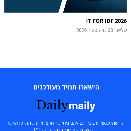
IT FOR IDF 2026
שלישי, 20 באוקטובר 2026
הישארו תמיד מעודכנים
Daily
maily
הירשמו עכשיו ותקבלו גם אתם ניוזלטר מקצועי יומי, המרכז את כל
החדשות והעדכונים בתחומי ה-ICT