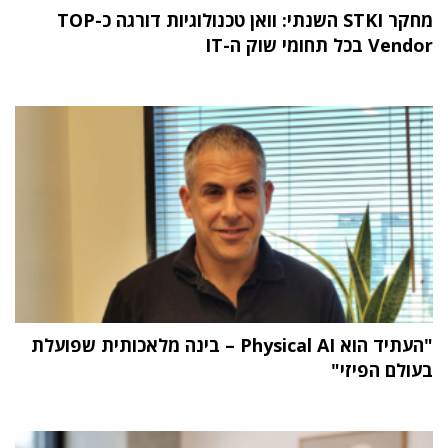
מחקר STKI השנתי: וואן טכנולוגיות דורגה כ-TOP
Vendor בכל תחומי שוק ה-IT
"העתיד הוא Physical AI – בינה מלאכותית שפועלת
בעולם הפיזי"