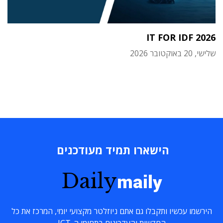
IT FOR IDF 2026
שלישי, 20 באוקטובר 2026
הישארו תמיד מעודכנים
Daily
maily
הירשמו עכשיו ותקבלו גם אתם ניוזלטר מקצועי יומי, המרכז את כל