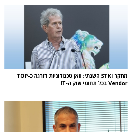
מחקר STKI השנתי: וואן טכנולוגיות דורגה כ-TOP
Vendor בכל תחומי שוק ה-IT