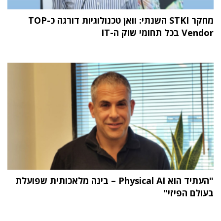
מחקר STKI השנתי: וואן טכנולוגיות דורגה כ-TOP
Vendor בכל תחומי שוק ה-IT
"העתיד הוא Physical AI – בינה מלאכותית שפועלת
בעולם הפיזי"