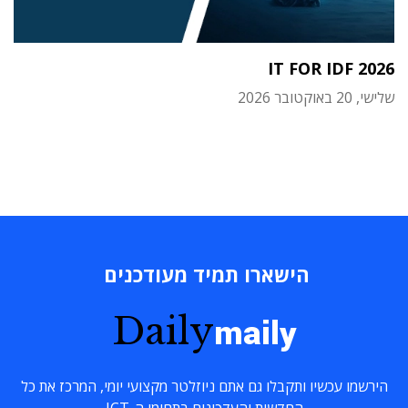
IT FOR IDF 2026
שלישי, 20 באוקטובר 2026
הישארו תמיד מעודכנים
Daily
maily
הירשמו עכשיו ותקבלו גם אתם ניוזלטר מקצועי יומי, המרכז את כל