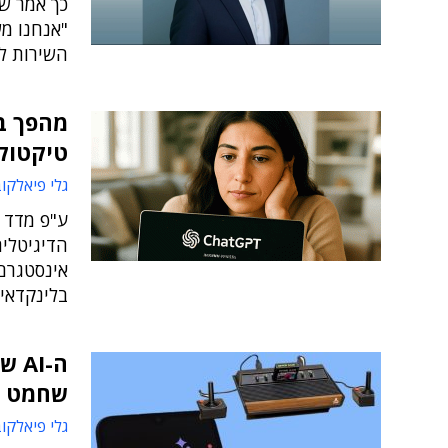
כך אמר שי
השירות לל
טיקטוק
גלי פיאלקו
ע"פ מדד 
אינסטגרם
בלינקדאין וב-X ואיך המצב הסוציו-דמוגרפ
ה-I
שחמט ע
גלי פיאלקו