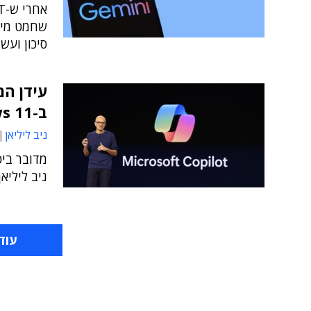
שחמט מיו
סיכון ועש
עידן המ
ב-Windows 11
ניב ליליאן
מדובר בי
ניב ליליא
עוד