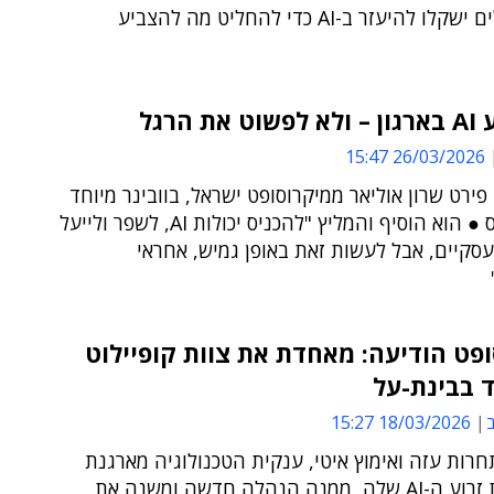
מהישראלים ישקלו להיעזר ב-AI כדי להחליט מה להצביע
ת הרגל
26/03/2026 15:47
פירט שרון אוליאר ממיקרוסופט ישראל, בוובינר מיוחד
שערכה נס ● הוא הוסיף והמליץ "להכניס יכולות AI, לשפר ולייעל
סקיים, אבל לעשות זאת באופן גמיש, אחראי
פט הודיעה: מאחדת את צוות קופיילוט
 בבינת-על
ב
18/03/2026 15:27
רות עזה ואימוץ איטי, ענקית הטכנולוגיה מארגנת
מחדש את זרוע ה-AI שלה, ממנה הנהלה חדשה ומשנה את