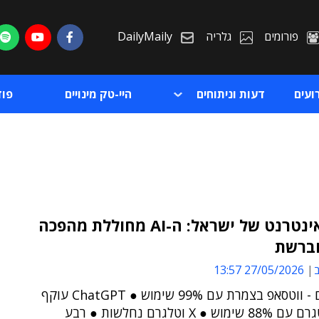
פורומים
גלריה
DailyMaily
ועים
דעות וניתוחים
היי-טק מינויים
פו
מדד האינטרנט של ישראל: ה-AI מחוללת מהפכה
וברשת
ת
ב
27/05/2026 13:57
ת
נכון להיום - ווטסאפ בצמרת עם 99% שימוש ● ChatGPT עוקף
את אינסטגרם עם 88% שימוש ● X וטלגרם נחלשות ● רבע