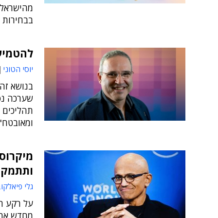
בבחירות
להטמיע AI בארגון – ולא לפשוט א
יוסי הטוני
בנושא זה 
תהליכים ע
ומאובטח"
מיקרוסו
ותתמקד
גלי פיאלקו
על רקע תח