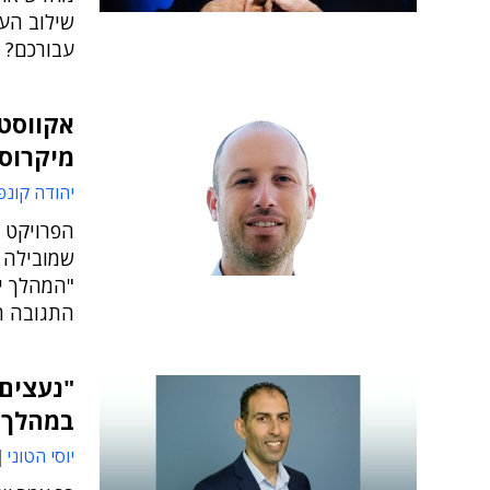
שילוב הע
עבורכם?
מיקרוסו
יהודה קונפ
שמובילה א
"המהלך יא
התגובה ה
"נעצים
במהלך 2026"
יוסי הטוני