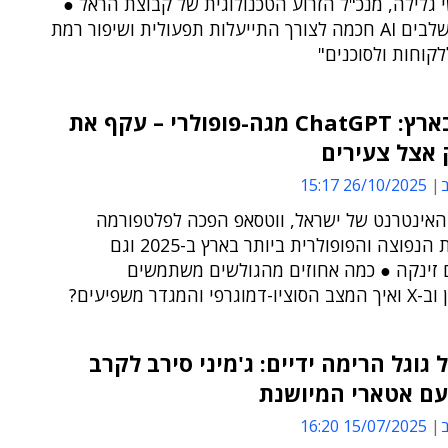
 גלילה, מנכ"ל הזרוע הטכנולוגית של קבוצת הראל ●
"אנחנו משלבים AI חכמה לצורך התייעלות תפעולית ושיפור רמת
קוחות ולסוכנים"
מהפך בארץ: ChatGPT מגה-פופולרי – עקף את
 אצל צעירים
ב
26/10/2025 15:17
האינטרנט של ישראל, ווטסאפ הפכה לפלטפורמה
הדיגיטלית הנפוצה והפופולרית ביותר בארץ ב-2025 וגם
 זינקה ● כמה אחוזים מהגולשים משתמשים
י והמגדר משפיעים?
A של גוגל הרימה ידיים: ג'מיני סירב לקרב
ם אטארי המיושנת
ב
15/07/2025 16:20