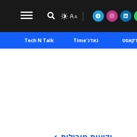
דקאסט
גאדג'Time
Tech N Talk
וכן פרסומי
תוכן פרסומי
וכן פרסומי