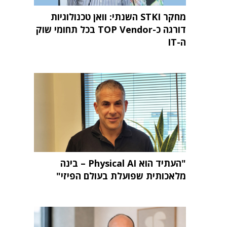
מחקר STKI השנתי: וואן טכנולוגיות
דורגה כ-TOP Vendor בכל תחומי שוק
ה-IT
"העתיד הוא Physical AI – בינה
מלאכותית שפועלת בעולם הפיזי"