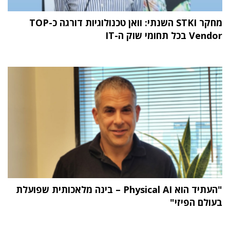
מחקר STKI השנתי: וואן טכנולוגיות דורגה כ-TOP
Vendor בכל תחומי שוק ה-IT
"העתיד הוא Physical AI – בינה מלאכותית שפועלת
בעולם הפיזי"