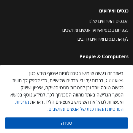
כנסים ואירועים
הכנסים והאירועים שלנו
נצפיתם בכנסי ואירועי אנשים ומחשבים
לקראת כנסים ואירועים קרובים
People & Computers
About Us
באתר זה נעשה שימוש בטכנולוגיות איסוף מידע כגון
Privacy Policy
Cookies, לרבות על ידי צדדים שלישיים, כדי לספק לך חווית
Contact Us
גלישה טובה יותר וכן למטרות סטטיסטיקה, איפיון ושיווק.
Our Events
המשך הגלישה באתר מהווה הסכמתך לכך. למידע נוסף בנושא
ואפשרות לנהל את השימוש באמצעים הללו, ראו את
מדיניות
הפרטיות המעודכנת של אנשים ומחשבים
.
אנשים ומחשבים © 2026 – כל הזכויות שמורות
סגירה
Created by