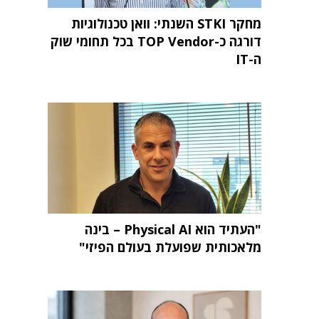
מחקר STKI השנתי: וואן טכנולוגיות
דורגה כ-TOP Vendor בכל תחומי שוק
ה-IT
"העתיד הוא Physical AI – בינה
מלאכותית שפועלת בעולם הפיזי"