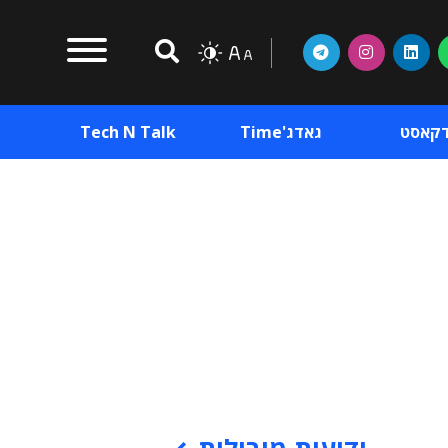
דקאסט
גאדג'Time
Tech N Talk
וכן פרסומי
תוכן פרסומי
וכן פרסומי