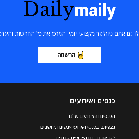
Daily
maily
 גם אתם ניוזלטר מקצועי יומי, המרכז את כל החדשות והעדכוני
הרשמה
כנסים ואירועים
הכנסים והאירועים שלנו
נצפיתם בכנסי ואירועי אנשים ומחשבים
לקראת כנסים ואירועים קרובים