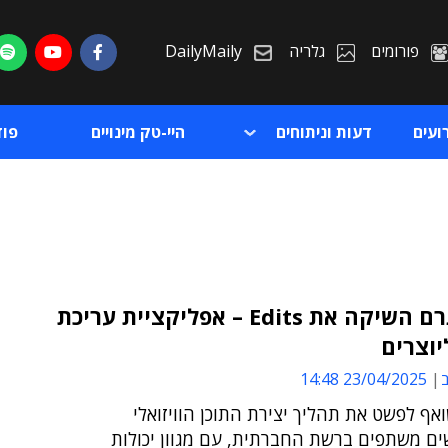
פורומים
גלריה
DailyMaily
ועים
דעות וניתוחים
היי-טק מינויים
פו
אינסטגרם השיקה את Edits – אפליקציית עריכת
יוצרים
ת
ב
23/04/2025 14:48
ת
אף לפשט את תהליך יצירת התוכן הוויזואלי
 משתפים ברשת החברתית, עם מגוון יכולות