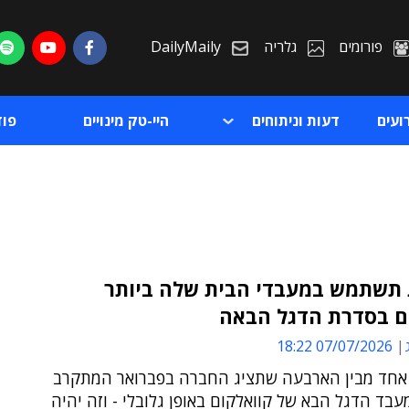
פורומים
גלריה
DailyMaily
ועים
דעות וניתוחים
היי-טק מינויים
פו
 תשתמש במעבדי הבית שלה ביותר
ם בסדרת הדגל הבאה
ת
07/07/2026 18:22
ת
 אחד מבין הארבעה שתציג החברה בפברואר המתקרב
עבד הדגל הבא של קוואלקום באופן גלובלי - וזה יהיה