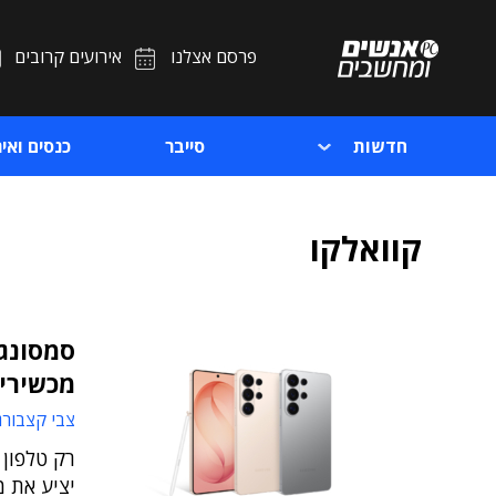
פרסם אצלנו
אירועים קרובים
חדשות
סייבר
כנסים ואיר
קוואלקו
סמסונג
מכשירי
צבי קצבורג
רק טלפון
יציע את מ