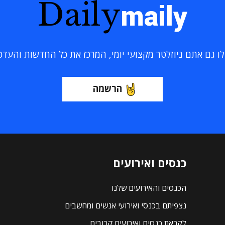
Daily
maily
 גם אתם ניוזלטר מקצועי יומי, המרכז את כל החדשות והעדכוני
הרשמה
כנסים ואירועים
הכנסים והאירועים שלנו
נצפיתם בכנסי ואירועי אנשים ומחשבים
לקראת כנסים ואירועים קרובים