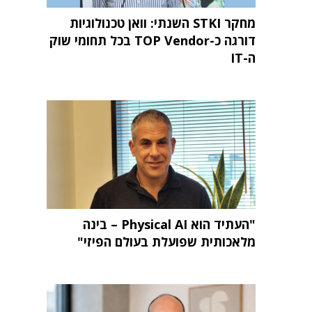
מחקר STKI השנתי: וואן טכנולוגיות
דורגה כ-TOP Vendor בכל תחומי שוק
ה-IT
"העתיד הוא Physical AI – בינה
מלאכותית שפועלת בעולם הפיזי"