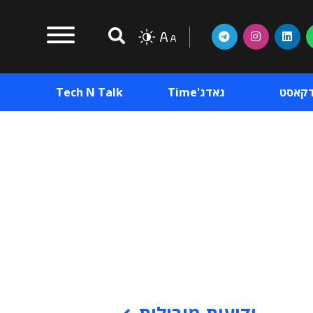
דקאסט
גאדג'Time
Tech N Talk
וכן פרסומי
תוכן פרסומי
וכן פרסומי