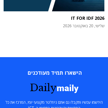
IT FOR IDF 2026
שלישי, 20 באוקטובר 2026
הישארו תמיד מעודכנים
Daily
maily
הירשמו עכשיו ותקבלו גם אתם ניוזלטר מקצועי יומי, המרכז את כל