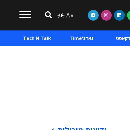
דקאסט
גאדג'Time
Tech N Talk
וכן פרסומי
תוכן פרסומי
וכן פרסומי