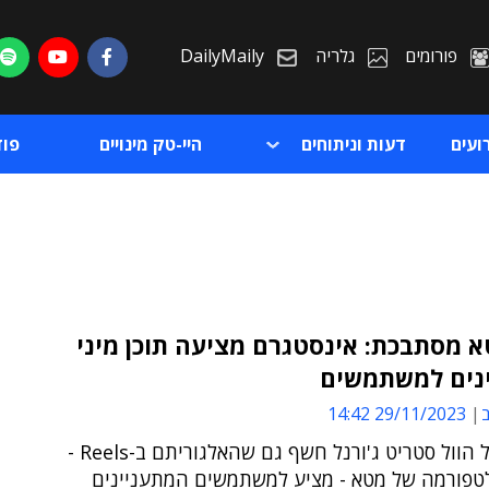
פורומים
גלריה
DailyMaily
ועים
דעות וניתוחים
היי-טק מינויים
פו
 מסתבכת: אינסטגרם מציעה תוכן מיני
נים למשתמשים
ת
ב
29/11/2023 14:42
ת
תחקיר של הוול סטריט ג'ורנל חשף גם שהאלגוריתם ב-Reels -
לטפורמה של מטא - מציע למשתמשים המתעניינים