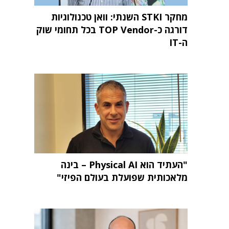
מחקר STKI השנתי: וואן טכנולוגיות
דורגה כ-TOP Vendor בכל תחומי שוק
ה-IT
"העתיד הוא Physical AI – בינה
מלאכותית שפועלת בעולם הפיזי"