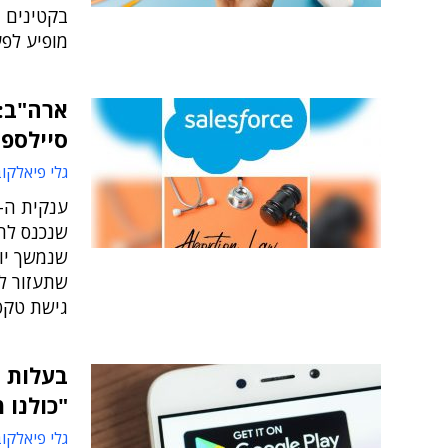
בקטינים ו
מופיע לפ
ארה"ב:
סיילספו
גלי פיאלקו
שנכנס לת
שנמשך יו
שתעזור ל
גישת טקס
בעלות 
"כולנו 
גלי פיאלקו