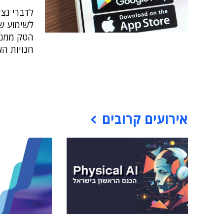
לדברי נצי
לשימוע ש
הטק ממנפ
חנויות ה
אירועים קרובים