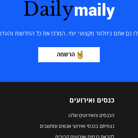
Daily
maily
 גם אתם ניוזלטר מקצועי יומי, המרכז את כל החדשות והעדכוני
הרשמה
כנסים ואירועים
הכנסים והאירועים שלנו
נצפיתם בכנסי ואירועי אנשים ומחשבים
לקראת כנסים ואירועים קרובים