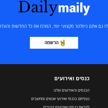
Daily
maily
 גם אתם ניוזלטר מקצועי יומי, המרכז את כל החדשות והעדכוני
הרשמה
כנסים ואירועים
הכנסים והאירועים שלנו
נצפיתם בכנסי ואירועי אנשים ומחשבים
לקראת כנסים ואירועים קרובים