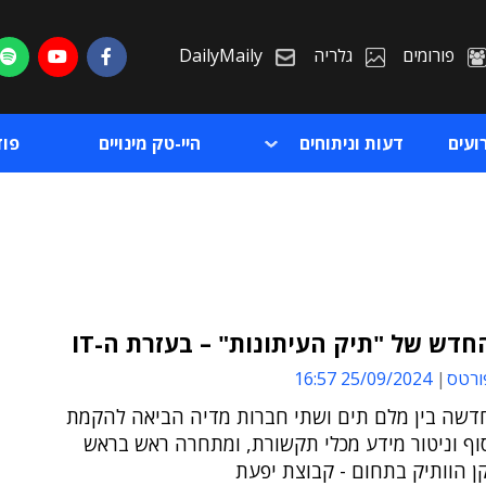
פורומים
גלריה
DailyMaily
ועים
דעות וניתוחים
היי-טק מינויים
פו
חדש של "תיק העיתונות" – בעזרת ה-IT
ורטס
25/09/2024 16:57
ת
דשה בין מלם תים ושתי חברות מדיה הביאה להקמת
ת
וף וניטור מידע מכלי תקשורת, ומתחרה ראש בראש
 הוותיק בתחום - קבוצת יפעת