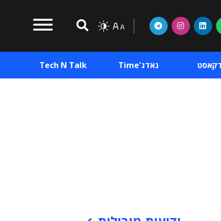
דקאסט
גאדג'Time
Tech N Talk
וכן פרסומי
תוכן פרסומי
וכן פרסומי