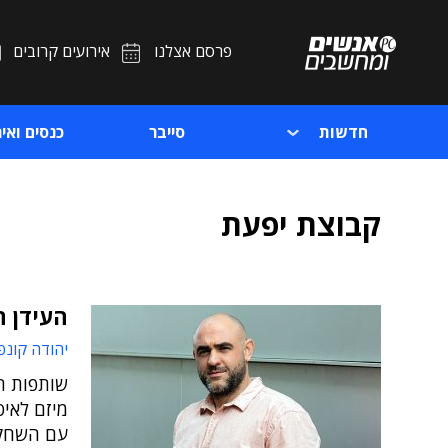
פרסם אצלנו
אירועים קרובים
חדשות
סייבר
כנסים ואיר
קבוצת יפעת
העידן ה
יהודה קונפ
שותפות ח
מיזם לאיס
עם השחקן