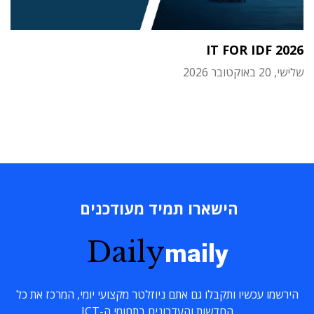
IT FOR IDF 2026
שלישי, 20 באוקטובר 2026
הישארו תמיד מעודכנים
Daily
maily
הירשמו עכשיו ותקבלו גם אתם ניוזלטר מקצועי יומי, המרכז את כל
החדשות והעדכונים בתחומי ה-ICT