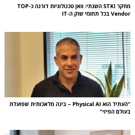
מחקר STKI השנתי: וואן טכנולוגיות דורגה כ-TOP
Vendor בכל תחומי שוק ה-IT
"העתיד הוא Physical AI – בינה מלאכותית שפועלת
בעולם הפיזי"