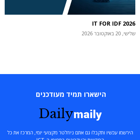
IT FOR IDF 2026
שלישי, 20 באוקטובר 2026
הישארו תמיד מעודכנים
Daily
maily
הירשמו עכשיו ותקבלו גם אתם ניוזלטר מקצועי יומי, המרכז את כל