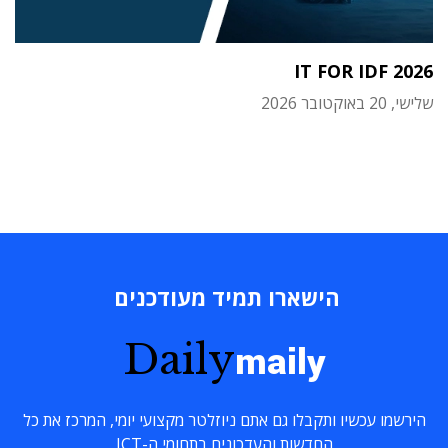
IT FOR IDF 2026
שלישי, 20 באוקטובר 2026
הישארו תמיד מעודכנים
Daily
maily
הירשמו עכשיו ותקבלו גם אתם ניוזלטר מקצועי יומי, המרכז את כל
החדשות והעדכונים בתחומי ה-ICT