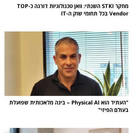
מחקר STKI השנתי: וואן טכנולוגיות דורגה כ-TOP
Vendor בכל תחומי שוק ה-IT
"העתיד הוא Physical AI – בינה מלאכותית שפועלת
בעולם הפיזי"