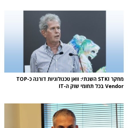
מחקר STKI השנתי: וואן טכנולוגיות דורגה כ-TOP
Vendor בכל תחומי שוק ה-IT