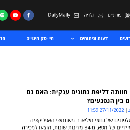
פורומים
גלריה
DailyMaily
ועים
דעות וניתוחים
היי-טק מינויים
פו
חוותה דליפת נתונים ענקית: האם גם
 בין הנפגעים?
ת
ב
27/11/2022 11:59
ת
לפונים של כחצי מיליארד משתמשי האפליקציה
למסרים מיידיים של מטא, מ-84 מדינות שונות, הוצעו למכירה