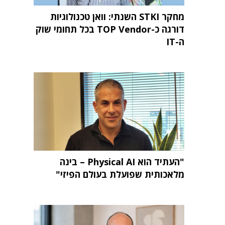
מחקר STKI השנתי: וואן טכנולוגיות
דורגה כ-TOP Vendor בכל תחומי שוק
ה-IT
"העתיד הוא Physical AI – בינה
מלאכותית שפועלת בעולם הפיזי"