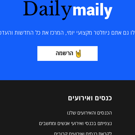
Daily
maily
 גם אתם ניוזלטר מקצועי יומי, המרכז את כל החדשות והעדכוני
הרשמה
כנסים ואירועים
הכנסים והאירועים שלנו
נצפיתם בכנסי ואירועי אנשים ומחשבים
לקראת כנסים ואירועים קרובים