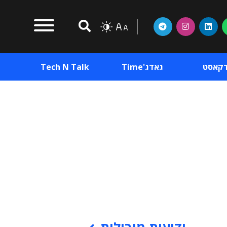
דקאסט
גאדג'Time
Tech N Talk
וכן פרסומי
תוכן פרסומי
וכן פרסומי