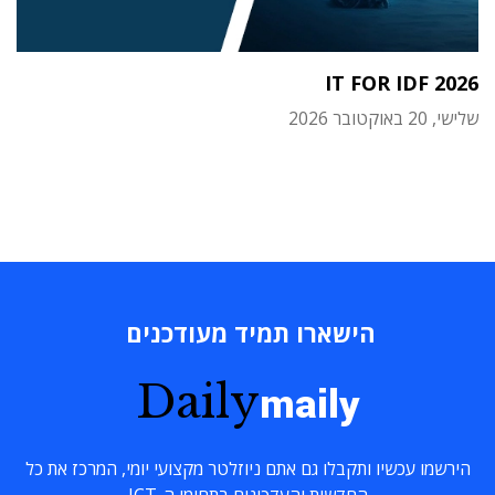
IT FOR IDF 2026
שלישי, 20 באוקטובר 2026
הישארו תמיד מעודכנים
Daily
maily
הירשמו עכשיו ותקבלו גם אתם ניוזלטר מקצועי יומי, המרכז את כל