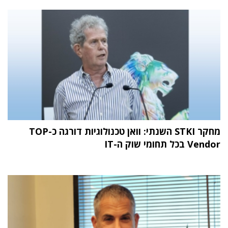
מחקר STKI השנתי: וואן טכנולוגיות דורגה כ-TOP
Vendor בכל תחומי שוק ה-IT