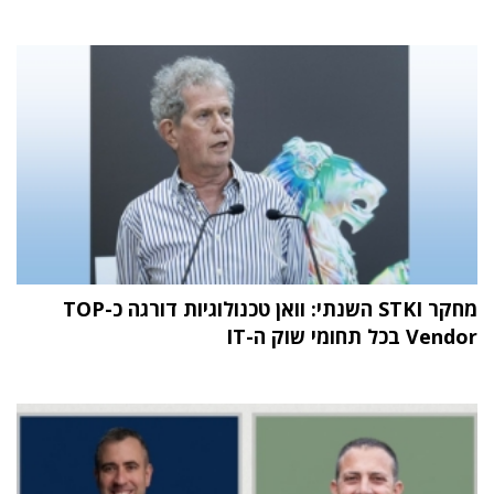
מחקר STKI השנתי: וואן טכנולוגיות דורגה כ-TOP
Vendor בכל תחומי שוק ה-IT