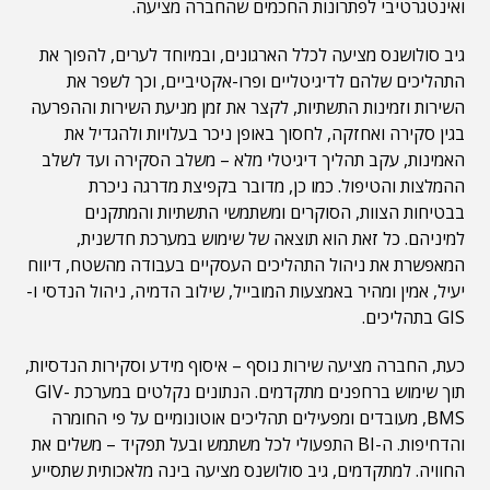
ואינטגרטיבי לפתרונות החכמים שהחברה מציעה.
גיב סולושנס מציעה לכלל הארגונים, ובמיוחד לערים, להפוך את
התהליכים שלהם לדיגיטליים ופרו-אקטיביים, וכך לשפר את
השירות וזמינות התשתיות, לקצר את זמן מניעת השירות וההפרעה
בגין סקירה ואחזקה, לחסוך באופן ניכר בעלויות ולהגדיל את
האמינות, עקב תהליך דיגיטלי מלא – משלב הסקירה ועד לשלב
ההמלצות והטיפול. כמו כן, מדובר בקפיצת מדרגה ניכרת
בבטיחות הצוות, הסוקרים ומשתמשי התשתיות והמתקנים
למיניהם. כל זאת הוא תוצאה של שימוש במערכת חדשנית,
המאפשרת את ניהול התהליכים העסקיים בעבודה מהשטח, דיווח
יעיל, אמין ומהיר באמצעות המובייל, שילוב הדמיה, ניהול הנדסי ו-
GIS בתהליכים.
כעת, החברה מציעה שירות נוסף – איסוף מידע וסקירות הנדסיות,
תוך שימוש ברחפנים מתקדמים. הנתונים נקלטים במערכת GIV-
BMS, מעובדים ומפעילים תהליכים אוטונומיים על פי החומרה
והדחיפות. ה-BI התפעולי לכל משתמש ובעל תפקיד – משלים את
החוויה. למתקדמים, גיב סולושנס מציעה בינה מלאכותית שתסייע