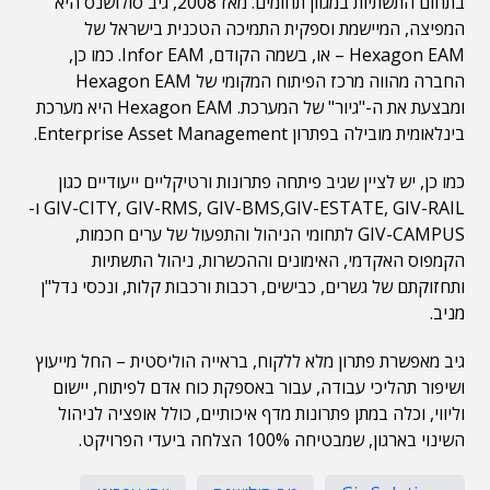
בתחום התשתיות במגוון תחומים. מאז 2008, גיב סולושנס היא
המפיצה, המיישמת וספקית התמיכה הטכנית בישראל של
Hexagon EAM – או, בשמה הקודם, Infor EAM. כמו כן,
החברה מהווה מרכז הפיתוח המקומי של Hexagon EAM
ומבצעת את ה-"גיור" של המערכת. Hexagon EAM היא מערכת
בינלאומית מובילה בפתרון Enterprise Asset Management.
כמו כן, יש לציין שגיב פיתחה פתרונות ורטיקליים ייעודיים כגון
GIV-CITY, GIV-RMS, GIV-BMS,GIV-ESTATE, GIV-RAIL ו-
GIV-CAMPUS לתחומי הניהול והתפעול של ערים חכמות,
הקמפוס האקדמי, האימונים וההכשרות, ניהול התשתיות
ותחזוקתם של גשרים, כבישים, רכבות ורכבות קלות, ונכסי נדל"ן
מניב.
גיב מאפשרת פתרון מלא ללקוח, בראייה הוליסטית – החל מייעוץ
ושיפור תהליכי עבודה, עבור באספקת כוח אדם לפיתוח, יישום
וליווי, וכלה במתן פתרונות מדף איכותיים, כולל אופציה לניהול
השינוי בארגון, שמבטיחה 100% הצלחה ביעדי הפרויקט.