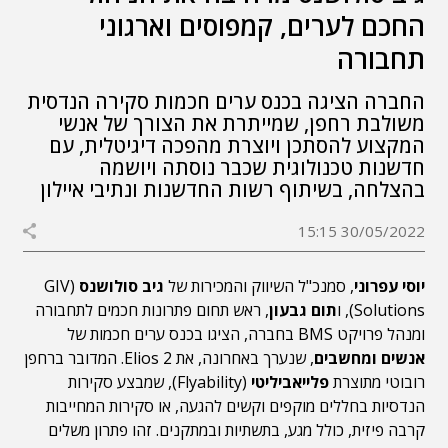
החכם לערים, קמפוסים וארגוני
תחבורה
החברה הציגה בכנס ערים חכמות סקירה הנדסית
משולבת רחפן, שמייתרת את הצורך של אנשי
המקצוע להסתכן ויוצרת מהפכה דיגיטלית, עם
חדשנות טכנולוגית שכבר נוסתה ויושמה
בהצלחה, בשיתוף רשות החדשנות ונתיבי איילון
30/05/2022 15:15
יוסי עפרוני
, סמנכ"ל השיווק והמכירות של
גיב סולושנס
(GIV
Solutions), ו
תום גבעון
, ראש תחום פתרונות חכמים לתחבורה
ומנהל פרויקט BMS בחברה, הציגו בכנס ערים חכמות של
אנשים ומחשבים
, שנערך באחרונה, את Elios 2. המדובר ברחפן
רובוטי מתוצרת
פלייאביליטי
(Flyability), שמבצע סקירות
הנדסיות בחללים מוקפים וקשים להגעה, או סקירות המחייבות
קרבה פיזית, כולל מגע, בתשתיות ובמתקנים. זהו פתרון משלים