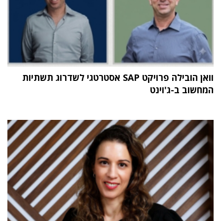
וואן הובילה פרויקט SAP אסטרטגי לשדרוג תשתיות
המחשוב ב-ג'וינט