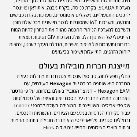
מים, תחנות כוח ותעשייה. האינטגרציה למערכות כגון רמזורים,
מערכות SCADA, בקרת כניסה, בקרת מבנה, איתוראן ופויינטר
לרכבים התפעוליים, משקלים אוטומטיים, מערכות בקרת כבישים
ותנועה, ומערכות IoT שמסוגלות לנטר חיישנים מכל עולם תוכן
ולשלבם למערכת הניהול החכמה מהווה את הפתרון להיות המוח
הדיגיטלי של הארגון והלב שלו. מערכות GIV מניבות תוצאות
ברורות ומוערכות של שיפור השירות, הגדלת הערך לארגון, צמצום
לוחות הזמנים, התייעלות ושיפור בביצועים.
מייצגת חברות מובילות בעולם
כחלק מפעילותה, גיב סולושנס מייצגת חברות מובילות בעולם.
החברה היא שותפה בכירה של
Hexagon
העולמית, עם
Hexagon EAM – המוצר המוביל בעולם בתחומו, על פי
גרטנר
.
באחרונה חתמה החברה על הסכם ייצוג והפצה של טכנולוגיות
של פלייאביליטי השווייצרית, המובילה בעולם לרחפני Indoor
עבור סקירות הנדסיות במגע עם הציודים, התשתיות והנכסים,
ובחללים סגורים. פלייאביליטי היא חברה מובילה בתחום הדמיית
וניתוח תוצרי הצילומים והחיישנים של ה-Elios.