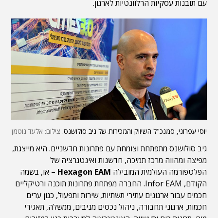
עם תובנות עסקיות הרלוונטיות לארגון.
יוסי עפרוני, סמנכ"ל השיווק והמכירות של גיב סולושנס.
צילום: אלעד גוטמן
גיב סולושנס מתפתחת וצומחת עם פתרונות חדשניים. היא מייצגת,
מפיצה ומהווה מרכז תמיכה, חדשנות ואינטגרציה של
הפלטפורמה העולמית המובילה
Hexagon EAM
– או, בשמה
הקודם, Infor EAM. החברה מפתחת פתרונות תוכנה ורטיקליים
חכמים עבור ארגונים עתירי תשתיות, שירות ותפעול, כגון ערים
חכמות, ארגוני תחבורה, ניהול נכסים מניבים, ממשלה, תאגידי