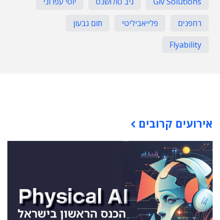
Giv Solutions
גיב סולושנס
יוסי עפרוני
רחפנים
פלייאביליטי
תום גבעון
Flyability
תוכן פרסומי
אירועים קרובים