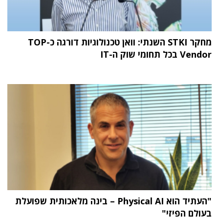
מחקר STKI השנתי: וואן טכנולוגיות דורגה כ-TOP
Vendor בכל תחומי שוק ה-IT
"העתיד הוא Physical AI – בינה מלאכותית שפועלת
בעולם הפיזי"