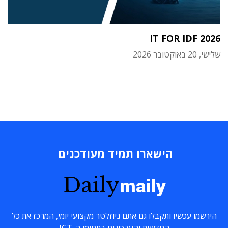
IT FOR IDF 2026
שלישי, 20 באוקטובר 2026
הישארו תמיד מעודכנים
Daily
maily
הירשמו עכשיו ותקבלו גם אתם ניוזלטר מקצועי יומי, המרכז את כל