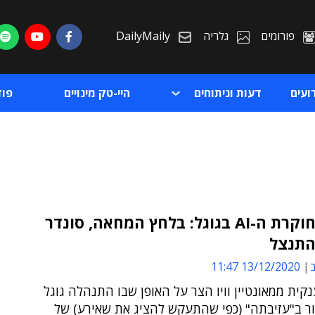
פורומים
גלריה
DailyMaily
ועים
דעות וניתוחים
היי-טק מינויים
פו
פיטורי חוקרת ה-AI בגוגל: בלחץ המחאה, סונדר
התנצל
ת
ב
13/12/2020 11:47
ת
קית ממאונטיין וויו הצר על האופן שבו התנהלה גוגל
ר ב"עזיבתה" (כפי שהתעקש להציג את שאירע) של