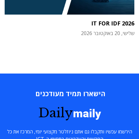
IT FOR IDF 2026
שלישי, 20 באוקטובר 2026
הישארו תמיד מעודכנים
Daily
maily
הירשמו עכשיו ותקבלו גם אתם ניוזלטר מקצועי יומי, המרכז את כל