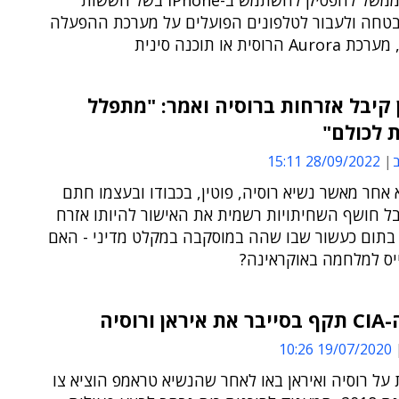
לפקידי הממשל להפסיק להשתמש ב-iPhone בשל חששות
בטחה ולעבור לטלפונים הפועלים על מערכת ההפעלה
הרוסית או תוכנה סינית
 קיבל אזרחות ברוסיה ואמר: "מתפלל
 לכולם"
ב
28/09/2022 15:11
אחר מאשר נשיא רוסיה, פוטין, בכבודו ובעצמו חתם
בל חושף השחיתויות רשמית את האישור להיותו אזרח
ת בתום כעשור שבו שהה במוסקבה במקלט מדיני - האם
ייס למלחמה באוקראינה?
 ורוסיה
19/07/2020 10:26
ל רוסיה ואיראן באו לאחר שהנשיא טראמפ הוציא צו