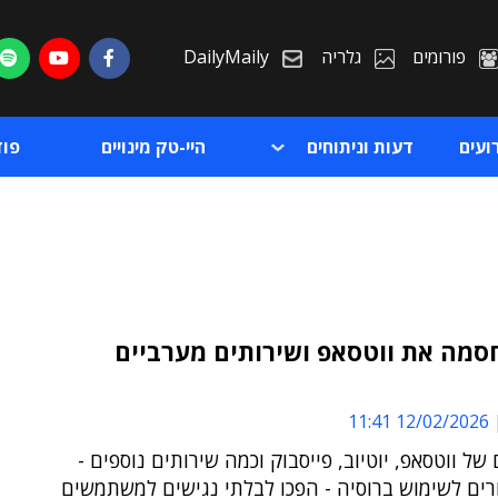
פורומים
גלריה
DailyMaily
ועים
דעות וניתוחים
היי-טק מינויים
פו
סמה את ווטסאפ ושירותים מערביים
ת
12/02/2026 11:41
ת
 של ווטסאפ, יוטיוב, פייסבוק וכמה שירותים נוספים -
רים לשימוש ברוסיה - הפכו לבלתי נגישים למשתמשים