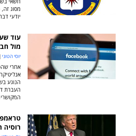
מסוג זה, 
יודעי דבר
עוד שער
מול חב
יוסי הטוני
אחרי שהס
אנליטיקה
הנוגע בש
העברת דט
המקושרים
טראמפ נ
רוסיה הת