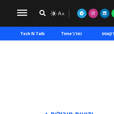
דקאסט
גאדג'Time
Tech N Talk
וכן פרסומי
תוכן פרסומי
וכן פרסומי