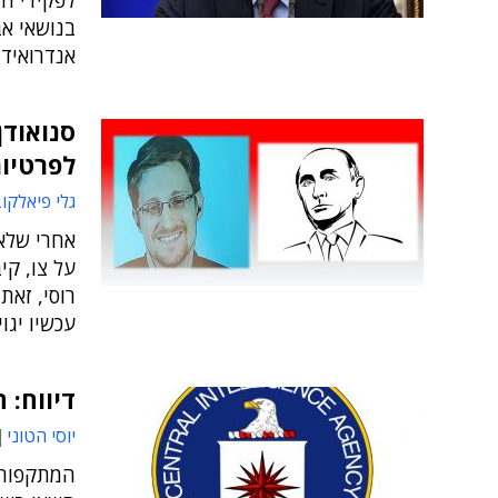
בנושאי א
אנדרואיד, מערכת Aurora 
סנואודן
לפרטיות
גלי פיאלקו
אחרי שלא 
על צו, קי
רוסי, זא
עכשיו יגו
דיווח: ה-CIA תקף בסייבר את איראן
יוסי הטוני
המתקפות ע