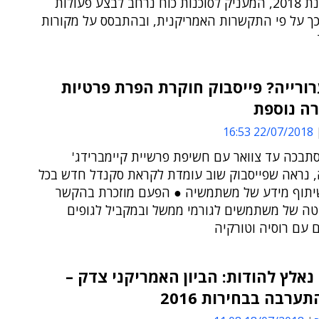
חשאי בשנת 2018, המעניק לסוכנות כוח נרחב לבצע פעולות
כך על פי התקשרות האמריקנית, ובהתבסס על מקורות
ורייה? פייסבוק חוקרת הפרת פרטיות
רה נוספת
22/07/2018 16:53
תבכה עד צוואר עם חשיפת פרשיית קיימברידג'
, נראה שפייסבוק שוב עומדת לקראת סקנדל חדש בכל
יתוף מידע של משתמשיה ● הפעם מוזכרת בהקשר
ה של משתמשים לגורמי ממשל ובמקביל לגופים
 עם רוסיה וטורקיה
אלץ להודות: הביון האמריקני צדק –
ערבה בבחירות 2016