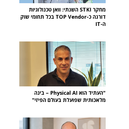
מחקר STKI השנתי: וואן טכנולוגיות
דורגה כ-TOP Vendor בכל תחומי שוק
ה-IT
"העתיד הוא Physical AI – בינה
מלאכותית שפועלת בעולם הפיזי"