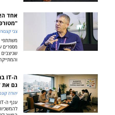
"מטורפ
צבי קצבורג
שניצבים 
והמתייקר
ה-T
גם את ז
יהודה קונפ
להמשכיות