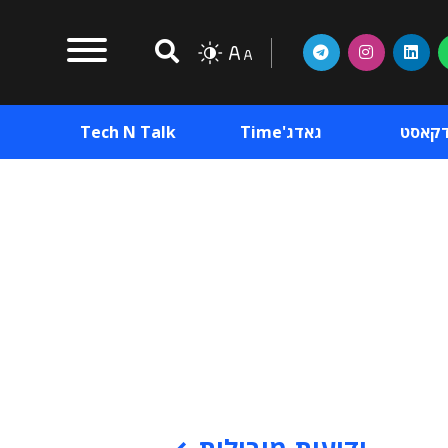
דקאסט
גאדג'Time
Tech N Talk
וכן פרסומי
תוכן פרסומי
וכן פרסומי