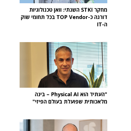
מחקר STKI השנתי: וואן טכנולוגיות
דורגה כ-TOP Vendor בכל תחומי שוק
ה-IT
"העתיד הוא Physical AI – בינה
מלאכותית שפועלת בעולם הפיזי"