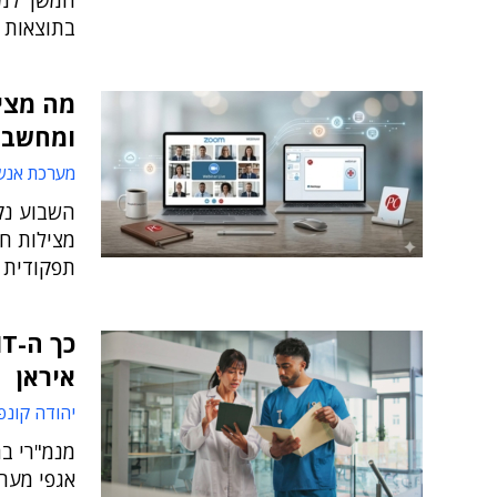
המשך למג
בתוצאות ה
מה מציע
ומחשבי
מערכת אנש
השבוע נקי
מצילות חי
תפקודית 
איראן
יהודה קונפ
מנמ"רי בת
אגפי מער