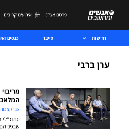
פרסם אצלנו
אירועים קרובים
חדשות
סייבר
כנסים ואיר
ערן ברבי
המלאכות
צבי קצבורג
סמנכ"לי 
שבפניהם ע