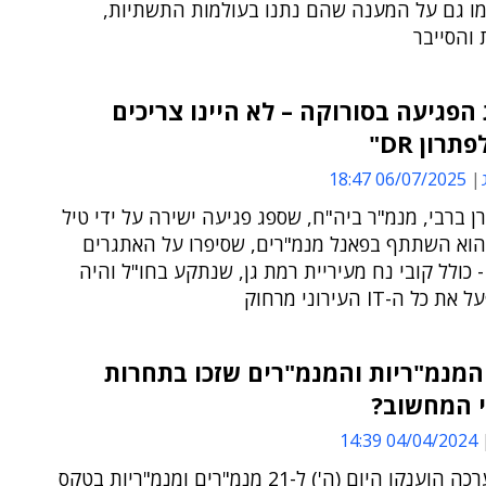
כמו גם על המענה שהם נתנו בעולמות התשתיות,
והסייבר
הפגיעה בסורוקה – לא היינו צריכים
רון DR"
06/07/2025 18:47
ן ברבי, מנמ"ר ביה"ח, שספג פגיעה ישירה על ידי טיל
 הוא השתתף בפאנל מנמ"רים, שסיפרו על האתגרים
כולל קובי נח מעיריית רמת גן, שנתקע בחו"ל והיה
ל ה-IT העירוני מרחוק
המנמ"ריות והמנמ"רים שזכו בתחרות
י המחשוב?
04/04/2024 14:39
אותות הערכה הוענקו היום (ה') ל-21 מנמ"רים ומנמ"ריות בטקס