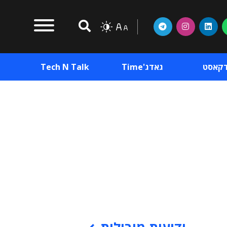
דקאסט
גאדג'Time
Tech N Talk
וכן פרסומי
תוכן פרסומי
וכן פרסומי