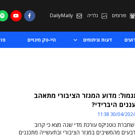
פורומים
גלריה
DailyMaily
ועים
דעות וניתוחים
היי-טק מינויים
פו
תגמול: מדוע המגזר הציבורי מתאהב
עננים היברידי?
ת
30/04/2024 11:3
ת
ו"ח ECI שחברת נוטניקס עורכת מדי שנה מצא כי קרוב
בעים מהמשיבים במגזר הציבורי ובתעשייה מתכננים