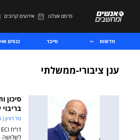
פרסם אצלנו
אירועים קרובים
חדשות
סייבר
כנסים ואיר
ענן ציבורי-ממשלתי
סיכון ו
בריבוי 
טל דורון
8
ד
לשלושה ר