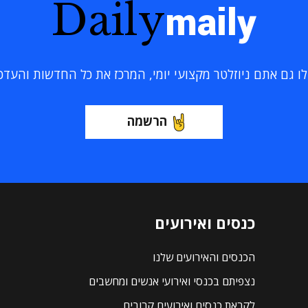
Daily
maily
 גם אתם ניוזלטר מקצועי יומי, המרכז את כל החדשות והעדכוני
הרשמה
כנסים ואירועים
הכנסים והאירועים שלנו
נצפיתם בכנסי ואירועי אנשים ומחשבים
לקראת כנסים ואירועים קרובים