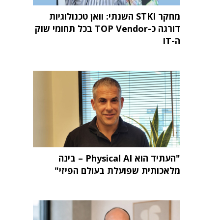
מחקר STKI השנתי: וואן טכנולוגיות
דורגה כ-TOP Vendor בכל תחומי שוק
ה-IT
"העתיד הוא Physical AI – בינה
מלאכותית שפועלת בעולם הפיזי"