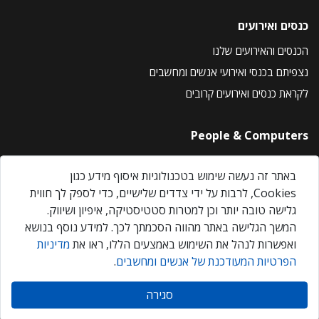
כנסים ואירועים
הכנסים והאירועים שלנו
נצפיתם בכנסי ואירועי אנשים ומחשבים
לקראת כנסים ואירועים קרובים
People & Computers
About Us
באתר זה נעשה שימוש בטכנולוגיות איסוף מידע כגון
Privacy Policy
Cookies, לרבות על ידי צדדים שלישיים, כדי לספק לך חווית
Contact Us
גלישה טובה יותר וכן למטרות סטטיסטיקה, איפיון ושיווק.
Our Events
המשך הגלישה באתר מהווה הסכמתך לכך. למידע נוסף בנושא
ואפשרות לנהל את השימוש באמצעים הללו, ראו את
מדיניות
הפרטיות המעודכנת של אנשים ומחשבים
.
אנשים ומחשבים © 2026 – כל הזכויות שמורות
סגירה
Created by