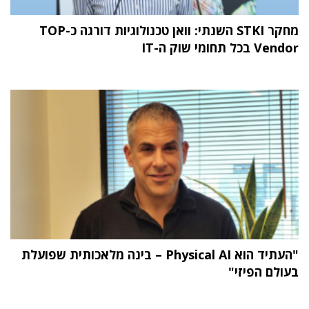
מחקר STKI השנתי: וואן טכנולוגיות דורגה כ-TOP
Vendor בכל תחומי שוק ה-IT
"העתיד הוא Physical AI – בינה מלאכותית שפועלת
בעולם הפיזי"