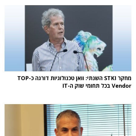
מחקר STKI השנתי: וואן טכנולוגיות דורגה כ-TOP
Vendor בכל תחומי שוק ה-IT