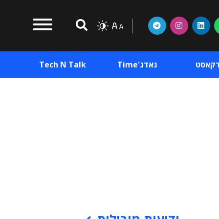
דקאסט
גאדג'Time
Tech N Talk
וכן פרסומי
תוכן פרסומי
וכן פרסומי