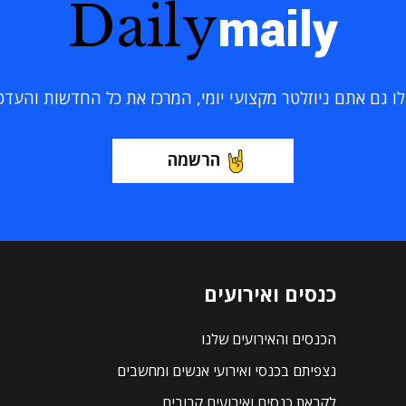
Daily
maily
 גם אתם ניוזלטר מקצועי יומי, המרכז את כל החדשות והעדכוני
הרשמה
כנסים ואירועים
הכנסים והאירועים שלנו
נצפיתם בכנסי ואירועי אנשים ומחשבים
לקראת כנסים ואירועים קרובים