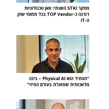
מחקר STKI השנתי: וואן טכנולוגיות
דורגה כ-TOP Vendor בכל תחומי שוק
ה-IT
"העתיד הוא Physical AI – בינה
מלאכותית שפועלת בעולם הפיזי"