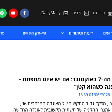
פורומים
גלריה
DailyMaily
ועים
דעות וניתוחים
היי-טק מינויים
פו
"הלקח מה-7 באוקטובר: אם יש איום מתפתח –
נה כשהוא קטן"
ת
01/06/2026 15:59
ת
סגן אלוף ב', מפקד גדוד התקשוב של האוגדה המרחבית 96,
אתגרי ההקמה של תשתית תקשובית לאוגדה החדשה