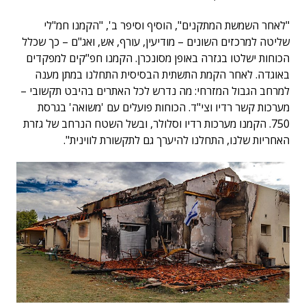
"לאחר השמשת המתקנים", הוסיף וסיפר ב', "הקמנו חמ"לי
שליטה למרכזים השונים – מודיעין, עורף, אש, ואג"ם – כך שכלל
הכוחות ישלטו בגזרה באופן מסונכרן. הקמנו חפ"קים למפקדים
באוגדה. לאחר הקמת התשתית הבסיסית התחלנו במתן מענה
למרחב הגבול המזרחי: מה נדרש לכל האתרים בהיבט תקשובי –
מערכות קשר רדיו וצי"ד. הכוחות פועלים עם 'משואה' בגרסת
750. הקמנו מערכות רדיו וסלולר, ובשל השטח הנרחב של גזרת
האחריות שלנו, התחלנו להיערך גם לתקשורת לווינית".