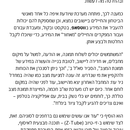
ובהחלטה מה לעשות.
כמענה לכך, פותחה מערכת שיודעת איפה כל אחד מאנשי
הביטחון והחיילים ביישובים נמצא, וכן שמספקת להם יכולות
להעביר את המידע ב
ווטסאפ
, בטקסט ובקול, ומעבדת עבורם
ועבור המפקדים והחיילים "מאחור" את המידע, כדי שיוכלו לקבל
החלטות ולבצע אותן.
"המשתמשים יכולים לשלוח תמונה, או הודעה, למשל על מיקום
מחבלים, או חדירה ליישוב, לטובת בנייה והעשרה במידע של
תמונת המצב", הסביר סא"ל ב', "וכך ניתן לסנכרן את הכוחות
ולהקפיץ את מי שנדרש. זה עונה למניעת מצב כמו שהיה במחדל
ניר עוז: המחבל האחרון יצא מהיישוב, עוד לפני שהיה במקום
לוחם אחד. כיום יש לנו מערכת שו"ב חכמה, המייצרת תמונת מצב
כוללת. כך, לוחמים יש כלי נשק בבית, עם אפליקציה בטלפון –
ואינם צריכים להגיע לקבל ציוד בימ"ח".
הוא הוסיף כי "עוד אנו עושים שימוש גם ברחפנים לסוגיהם. זאת,
לצד שימוש ב-זי-טיוב (Z-Tube) – תוכנה מבצעית לאיסוף,
עיבוד והפצה של תוכן וידיאו בזמן אמת. המערכת מתפקדת