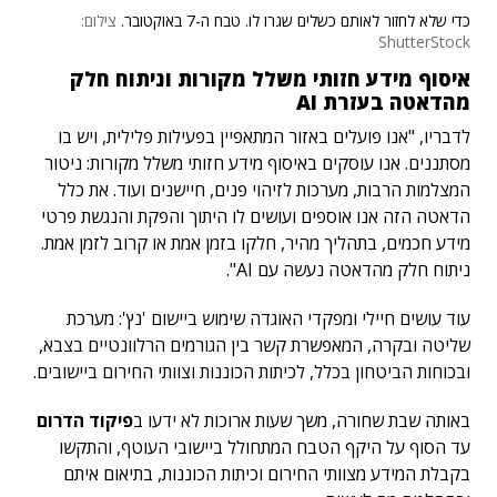
כדי שלא לחזור לאותם כשלים שגרו לו. טבח ה-7 באוקטובר.
צילום:
ShutterStock
איסוף מידע חזותי משלל מקורות וניתוח חלק
מהדאטה בעזרת AI
לדבריו, "אנו פועלים באזור המתאפיין בפעילות פלילית, ויש בו
מסתננים. אנו עוסקים באיסוף מידע חזותי משלל מקורות: ניטור
המצלמות הרבות, מערכות לזיהוי פנים, חיישנים ועוד. את כלל
הדאטה הזה אנו אוספים ועושים לו היתוך והפקת והנגשת פרטי
מידע חכמים, בתהליך מהיר, חלקו בזמן אמת או קרוב לזמן אמת.
ניתוח חלק מהדאטה נעשה עם AI".
עוד עושים חיילי ומפקדי האוגדה שימוש ביישום 'נץ': מערכת
שליטה ובקרה, המאפשרת קשר בין הגורמים הרלוונטיים בצבא,
ובכוחות הביטחון בכלל, לכיתות הכוננות וצוותי החירום ביישובים.
באותה שבת שחורה, משך שעות ארוכות לא ידעו ב
פיקוד הדרום
עד הסוף על היקף הטבח המתחולל ביישובי העוטף, והתקשו
בקבלת המידע מצוותי החירום וכיתות הכוננות, בתיאום איתם