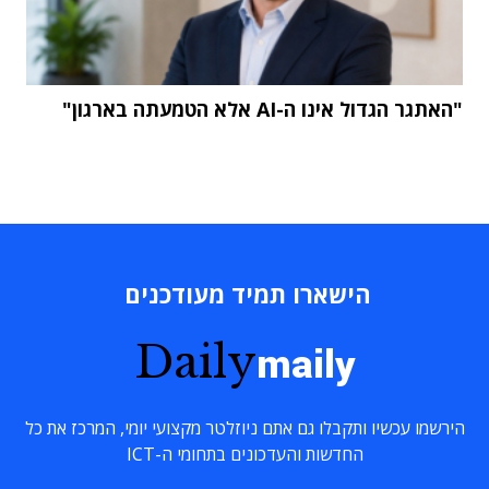
"האתגר הגדול אינו ה-AI אלא הטמעתה בארגון"
הישארו תמיד מעודכנים
Daily
maily
הירשמו עכשיו ותקבלו גם אתם ניוזלטר מקצועי יומי, המרכז את כל
החדשות והעדכונים בתחומי ה-ICT