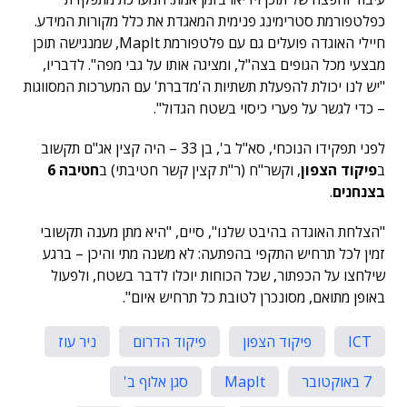
כפלטפורמת סטרימינג פנימית המאגדת את כלל מקורות המידע.
חיילי האוגדה פועלים גם עם פלטפורמת MapIt, שמנגישה תוכן
מבצעי מכל הגופים ב
צה"ל
, ומציגה אותו על גבי מפה". לדבריו,
"יש לנו יכולת להפעלת תשתיות ה'מדברת' עם המערכות המסווגות
– כדי לגשר על פערי כיסוי בשטח הגדול".
לפני תפקידו הנוכחי, סא"ל ב', בן 33 – היה קצין אג"ם תקשוב
ב
פיקוד הצפון
, וקשר"ח (ר"ת קצין קשר חטיבתי) ב
חטיבה 6
בצנחנים
.
"הצלחת האוגדה בהיבט שלנו", סיים, "היא מתן מענה תקשובי
זמין לכל תרחיש התקפי בהפתעה: לא משנה מתי והיכן – ברגע
שילחצו על הכפתור, שכל הכוחות יוכלו לדבר בשטח, ולפעול
באופן מתואם, מסונכרן לטובת כל תרחיש איום".
ICT
פיקוד הצפון
פיקוד הדרום
ניר עוז
7 באוקטובר
MapIt
סגן אלוף ב'