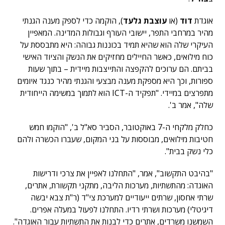
אוגדת
דוד
(או
עוצבת גלעד
), הוקמה כדי לספק מענה הגנתי
מהיר במרחבי התפר, יישובי העורף וגבולות המדינה. המאפיין
העיקרי שלה הוא שהיא תמיד בכוננות גבוהה: היא מתבססת על
כוח מילואים, כאשר החיילים מחזיקים את הנשק והציוד האישי
בביתם. הם ערוכים להקפצה והתייצבות מיידית – בתוך שעות
ספורות, וכך היא מספקת מענה מבצעי והגנתי מהיר כנגד איומים
מתפרצים במיידי. "תפקיד ה-ICT הוא לתמוך במשימה הייחודית
שלה", אמר ב'.
כחלק מלקחי ה-7 באוקטובר, הסביר סא"ל ב', "הוקמו חמש
חטיבות מילואים, מבוססות על בני המקום, שעברו הכשרה ולהם
כלי נשק בבית".
"בהיבט התקשוב", אמר, "התחלנו לאפיין את צרכי ודרישות
האוגדה: מהתשתיות, מערכות הליבה, מתקני תקשורת, אתרים,
שרתי אחסון, שרתים ייעודיים למערכת צי"ד (ר"ת צבא יבשה
דיגיטלי) מערכות ושרתי רדיו. התחלנו לפעול במעלה אפרים.
השמשנו משרדים, אתרים כדי לבנות את התשתיות עבור האוגדה".