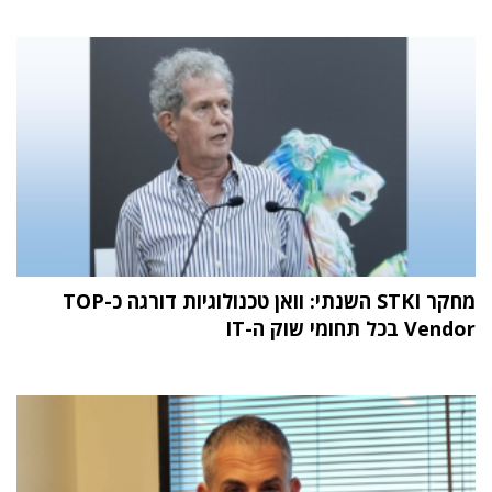
מחקר STKI השנתי: וואן טכנולוגיות דורגה כ-TOP
Vendor בכל תחומי שוק ה-IT