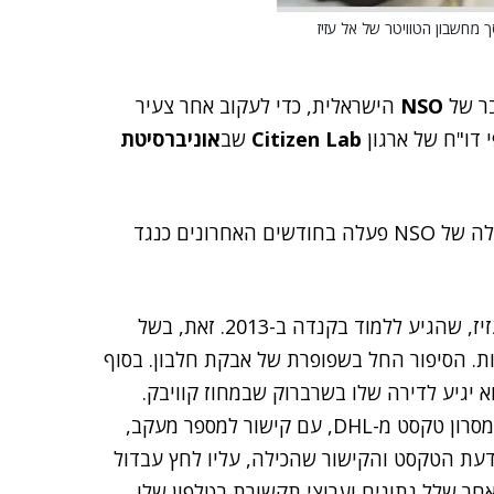
בר של
NSO
הישראלית, כדי לעקוב אחר צעיר
 דו"ח של ארגון
Citizen Lab
שב
אוניברסיטת
ונים כנגד
ממשלת סעודיה ביטלה את מלגת הלימודים של עבדול עזיז, שהגיע ללמוד בקנדה ב-2013. זאת, בשל
. הסיפור החל בשפופרת של אבקת חלבון. בסוף
א יגיע לדירה שלו בשרברוק שבמחוז קוויבק.
עבדול עזיז לא הקדיש תשומת לב לכך שקיבל לאחר מכן מסרון טקסט מ-DHL, עם קישור למספר מעקב,
עת הטקסט והקישור שהכילה, עליו לחץ עבדול
חר שלל נתונים וערוצי תקשורת בטלפון שלו.