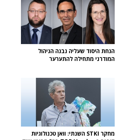
הנחת היסוד שעליה נבנה הניהול
המודרני מתחילה להתערער
מחקר STKI השנתי: וואן טכנולוגיות