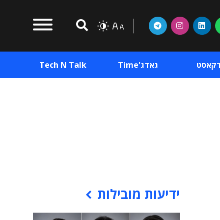
דקאסט
גאדג'Time
Tech N Talk
וכן פרסומי
תוכן פרסומי
וכן פרסומי
ידיעות מובילות