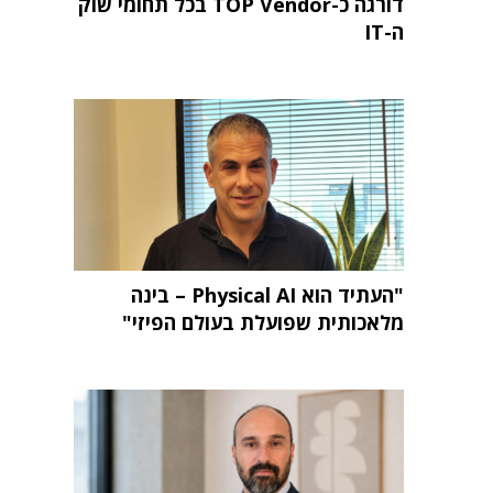
דורגה כ-TOP Vendor בכל תחומי שוק
ה-IT
"העתיד הוא Physical AI – בינה
מלאכותית שפועלת בעולם הפיזי"