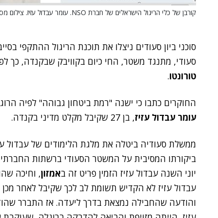
קורבן של כלי הריגול הישראלים של חברת NSO. עומר עבדול עזיז. צילום מסך מחשבון הטוויטר של אל עזיז
סוכני ביון סעודים ניצלו את תוכנת הריגול ההתקפי בסיי
סעודי, מתנגד משטר, החי כיום בקוויבק שבקנדה, כך לפי
טורונטו
.
החוקרים כתבו כי ישנה "רמת ביטחון גבוהה" לפיה הרוגלה של NSO פעלה בחודשים האחר
עומר עבדול עזיז
, בן 27 שקיבל מקלט מדיני בקנדה.
ביקורתו המסיבית על המשטר הסעודי ברשתות החברתיות
יוני השנה עבדול עזיז הזמין פריט זה ב
אמזון
, וחיכה שהו
והודעה שהחבילה נמצאת בדרך ליעדה. אז התברר שהוד
עזיז, הייתה מזויפת והביאה להדבקה ברוגלה, שעוקבת א