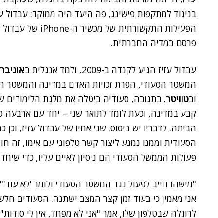
בניגוד למתקפות פישינג, פה היעד היה ממוקד: עבדול עז
הפעילות התקשורתית
פרסם במדיה החברתית.
עבדול עזיז הגיע לקנדה ב-2009, ולמד אנגלית ב
אוניבר
המשטר הסעודי, הפרת זכויות האדם במדינה והמשטר הדכ
וב
טוויטר
קבע במדינה, וכעת לומד לתואר שני – יחד עם ארבעה ס
הביתה. לדבריו יש ביסוס: שני אחיו של עבדול עזיז, וכן
הסעודית וממנו נמנע ליצור קשר טלפוני עם אימו, זה חודש
פעולות הממשל הסעודי הם ניסיון לאיים עליו, כדי שיחד
"מישהו חייב לפעול נגד המשטר הסעודי ולומר 'לא עוד'
אני מאמין כי בעוד זמן קצר המצב ישתנה. הסעודים חלשי
לרוגלה שבטלפון שלו, אמר "אני לא מפחד, אין לי סודות".