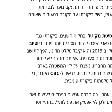
יז. על פי הדו"ח, המעקב נועד לנטר את
 של מכשיר ה-iPhone של עבדול עזיז, בשל ביקורתו על הקורה בסעודיה שאותה
סיטת מק'גיל
. בחלוף השנים, ביקורתו נגד
אני הפכה להיות מסיבית יותר ויותר ב
יוטיוב
. בתגובה, סעודיה ביטלה את מלגת הלימודים שלו ב-2013 והוא קיבל מקלט מדיני, הפך לתושב
טודנטים סעודים, שאותם הזהיר לא לחזור
 כמה מחבריו, נעצרו על ידי המשטרה בערב
ים רבים. לדבריו, בראיון ל-
CBC
הקנדי, כל
ל מלמתוח ביקורת פומבית.
", אמר, "כה הרבה אנשים מפחדים לעשות זאת.
ם ולכן לא אפסיק את פעילותי". בהתייחסו