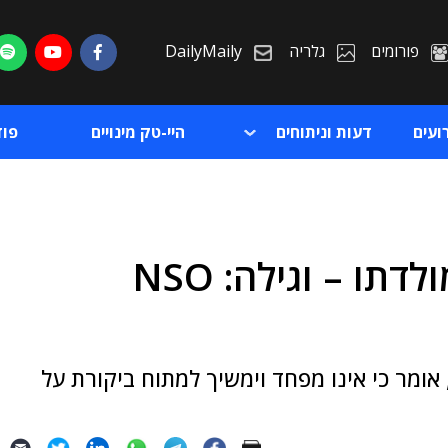
פורומים
גלריה
DailyMaily
ועים
דעות וניתוחים
היי-טק מינויים
פו
סעודי ביקר את השלטון במולדתו – וגילה: NSO
ת
ת
 אומר כי אינו מפחד וימשיך למתוח ביקורת על