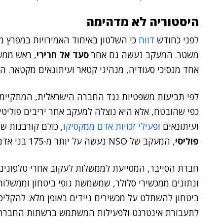
היסטוריה לא מדהימה
לפני כחודש
דווח
משטר. המעקב נעשה גם אחר
סעד אל חרירי
, ראש ממש
אחד מנסיכי סעודיה, מנהיגי קטאר ועיתונאים מקטאר. ה
לפי תביעות משפטיות נגד החברה הישראלית, המתקיימות
כפי שהובטח, אלא היא נוצלה למעקב אחר יריבים פוליטי
ועיתונאים ו
פעילי זכויות אדם ממקסיקו
, כולם קורבנות של מעקב ו
פוליסי
, המעקב של NSO נעשה על יותר מ-175 בני אדם בעולם, מאז 2016.
חברת הסייבר, המסייעת לממשלות לעקוב אחרי טלפונים
ונתונים ממכשירי סלולר, שמשמשת גופי ביטחון וממשלו
ביטחון להשתלט על מכשירים ניידים באופן מלא: להקליט
לתעבורת אינטרנט ולפעילות המשתמש ברשתות החברתיות