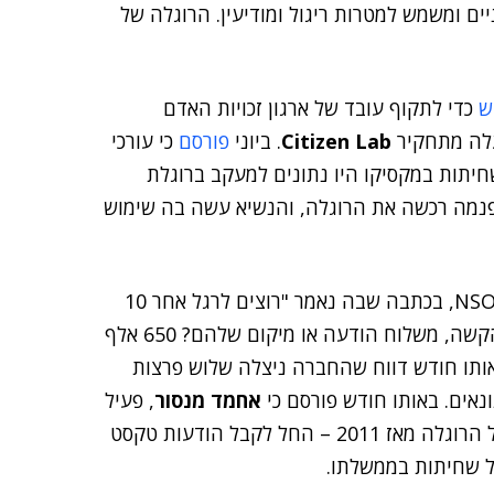
ם ומשמש למטרות ריגול ומודיעין. הרוגלה של
ש
כדי לתקוף עובד של ארגון זכויות האדם
 עלה מתחקיר
Citizen Lab
. ביוני
פורסם
כי עורכי
שחיתות במקסיקו היו נתונים למעקב ברוגלת
 פנמה רכשה את הרוגלה, והנשיא עשה בה שימוש
את המחירון של NSO, בכתבה שבה נאמר "רוצים לרגל אחר 10
בעלים של מכשירי iPhone בלא ידיעתם? לדעת על כל הקשה, משלוח הודעה או מיקום שלהם? 650 אלף
באותו חודש דווח שהחברה ניצלה שלוש פרצות
נאים. באותו חודש פורסם כי
אחמד מנסור
, פעיל
זכויות אדם באיחוד הנסיכויות, שכבר היה יעד למעקב של הרוגלה מאז 2011 – החל לקבל הודעות טקסט
על שחיתות בממשלתו.