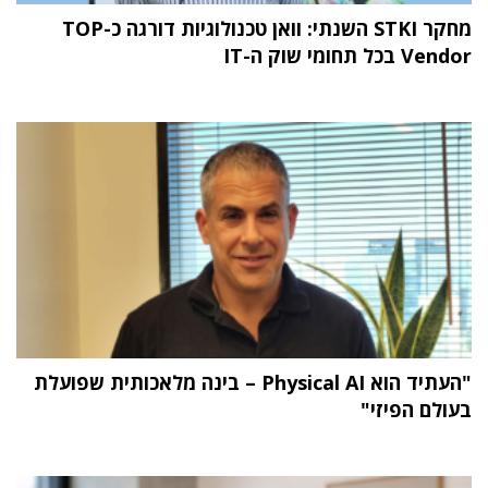
מחקר STKI השנתי: וואן טכנולוגיות דורגה כ-TOP
Vendor בכל תחומי שוק ה-IT
"העתיד הוא Physical AI – בינה מלאכותית שפועלת
בעולם הפיזי"