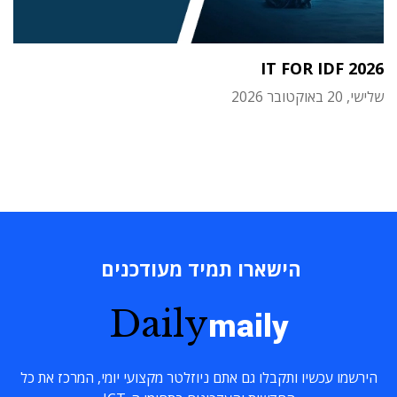
IT FOR IDF 2026
שלישי, 20 באוקטובר 2026
הישארו תמיד מעודכנים
Daily
maily
הירשמו עכשיו ותקבלו גם אתם ניוזלטר מקצועי יומי, המרכז את כל