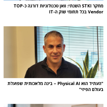
מחקר STKI השנתי: וואן טכנולוגיות דורגה כ-TOP
Vendor בכל תחומי שוק ה-IT
"העתיד הוא Physical AI – בינה מלאכותית שפועלת
בעולם הפיזי"