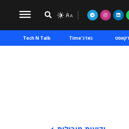
דקאסט
גאדג'Time
Tech N Talk
וכן פרסומי
תוכן פרסומי
וכן פרסומי