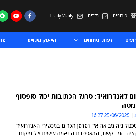
פורומים
גלריה
DailyMaily
ועים
דעות וניתוחים
היי-טק מינויים
פו
ום לאנדרואיד: סרגל הכתובות יכול סופסוף
מטה
ת
ב
25/06/2025 16:27
ת
נולוגיה מביאה אל דפדפן הכרום במכשירי האנדרואיד
ציה המבוקשת, המאפשרת התאמה אישית של מיקום