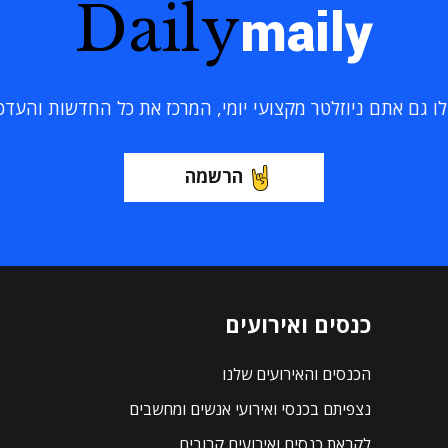
Daily
maily
 גם אתם ניוזלטר מקצועי יומי, המרכז את כל החדשות והעדכוני
הרשמה
כנסים ואירועים
הכנסים והאירועים שלנו
נצפיתם בכנסי ואירועי אנשים ומחשבים
לקראת כנסים ואירועים קרובים