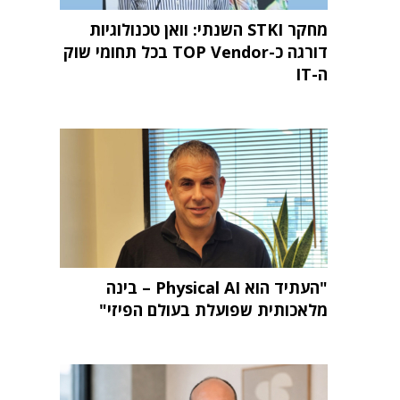
מחקר STKI השנתי: וואן טכנולוגיות
דורגה כ-TOP Vendor בכל תחומי שוק
ה-IT
"העתיד הוא Physical AI – בינה
מלאכותית שפועלת בעולם הפיזי"