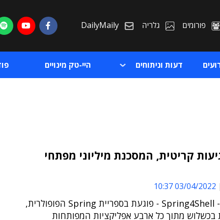
פורומים
גלריה
DailyMaily
ועים
דעות וניתוחים
היי-טק מינויים
פו
יעות קריטית, המסכנת מיליוני מפתחי
ת
03/04/2022 10:37
ת
הפגיעות - Spring4Shell - פוגעת בספריית Spring הפופולרית,
כשלוש מתוך כל ארבע אפליקציות המפותחות