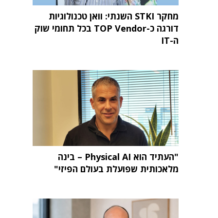
מחקר STKI השנתי: וואן טכנולוגיות
דורגה כ-TOP Vendor בכל תחומי שוק
ה-IT
"העתיד הוא Physical AI – בינה
מלאכותית שפועלת בעולם הפיזי"