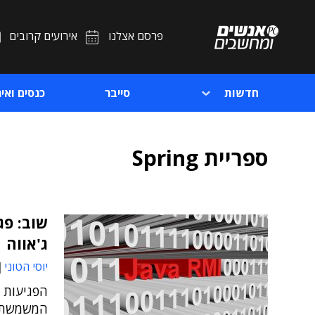
פרסם אצלנו
אירועים קרובים
חדשות
סייבר
כנסים ואיר
ספריית Spring
שוב: פג
ג'אווה
יוסי הטוני
המשמשת ב