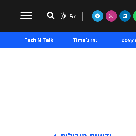
דקאסט
גאדג'Time
Tech N Talk
וכן פרסומי
תוכן פרסומי
וכן פרסומי