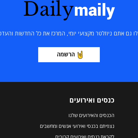
Daily
maily
 גם אתם ניוזלטר מקצועי יומי, המרכז את כל החדשות והעדכוני
הרשמה
כנסים ואירועים
הכנסים והאירועים שלנו
נצפיתם בכנסי ואירועי אנשים ומחשבים
לקראת כנסים ואירועים קרובים