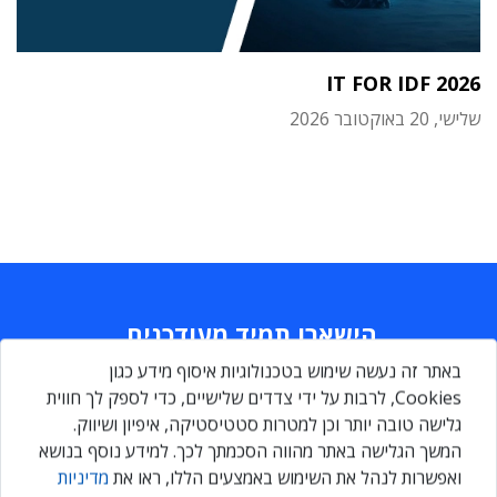
IT FOR IDF 2026
שלישי, 20 באוקטובר 2026
הישארו תמיד מעודכנים
באתר זה נעשה שימוש בטכנולוגיות איסוף מידע כגון
Daily
maily
Cookies, לרבות על ידי צדדים שלישיים, כדי לספק לך חווית
גלישה טובה יותר וכן למטרות סטטיסטיקה, איפיון ושיווק.
המשך הגלישה באתר מהווה הסכמתך לכך. למידע נוסף בנושא
הירשמו עכשיו ותקבלו גם אתם ניוזלטר מקצועי יומי, המרכז את כל
ואפשרות לנהל את השימוש באמצעים הללו, ראו את
מדיניות